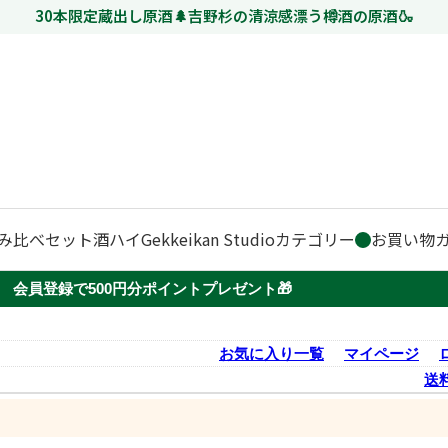
30本限定蔵出し原酒🌲吉野杉の清涼感漂う樽酒の原酒🍶
み比べセット
酒ハイ
Gekkeikan Studio
カテゴリー
お買い物
会員登録で500円分ポイントプレゼント🎁
お気に入り一覧
マイページ
送