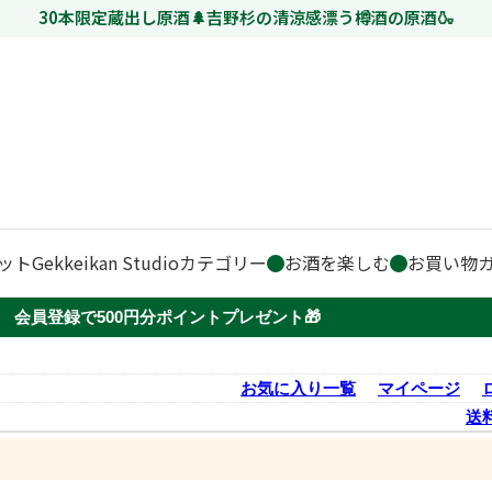
30本限定蔵出し原酒🌲吉野杉の清涼感漂う樽酒の原酒🍶
ット
Gekkeikan Studio
カテゴリー
お酒を楽しむ
お買い物
会員登録で500円分ポイントプレゼント🎁
お気に入り一覧
マイページ
送