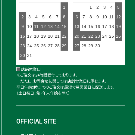
1
1
2
3
4
5
2
3
4
5
6
7
8
6
7
8
9
10
11
12
9
10
11
12
13
14
15
13
14
15
16
17
18
19
16
17
18
19
20
21
22
20
21
22
23
24
25
26
23
24
25
26
27
28
29
27
28
29
30
30
31
店舗休業日
※ご注文は24時間受付しております。
だたし、お問合せに関しては店舗営業日に準じます。
平日午前9時までのご注文は最短で翌営業日に配送します。
（土日祝日、盆・年末年始を除く）
OFFICIAL SITE