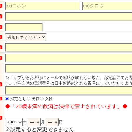
須
須
須
須
須
須
ショップからお客様にメールで連絡が取れない場合、お電話にてお
す。ご注文時の電話番号は日中連絡のとれる番号にしていただくよ
須
指定なし
男性
女性
須
◆「20歳未満の飲酒は法律で禁止されています」◆
須
※設定すると変更できません