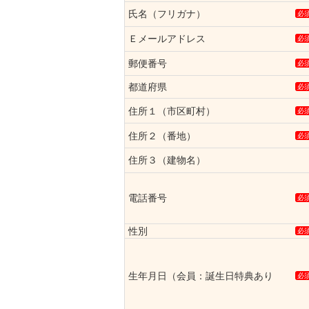
氏名（フリガナ）
必
Ｅメールアドレス
必
郵便番号
必
都道府県
必
住所１（市区町村）
必
住所２（番地）
必
住所３（建物名）
電話番号
必
性別
必
生年月日（会員：誕生日特典あり
必