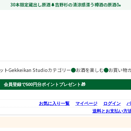
30本限定蔵出し原酒🌲吉野杉の清涼感漂う樽酒の原酒🍶
ット
Gekkeikan Studio
カテゴリー
お酒を楽しむ
お買い物
会員登録で500円分ポイントプレゼント🎁
お気に入り一覧
マイページ
ログイン
パ
送料とお支払い方