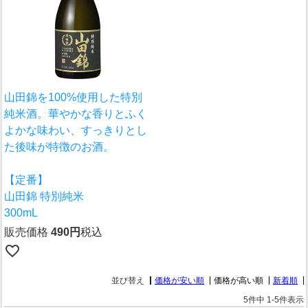
山田錦を100%使用した特別
純米酒。華やかな香りとふく
よかな味わい、すっきりとし
た後味が特徴のお酒。
【定番】
山田錦 特別純米
300mL
販売価格
490
税込
並び替え
価格が安い順
価格が高い順
新着順
5
件中
1
-
5
件表示