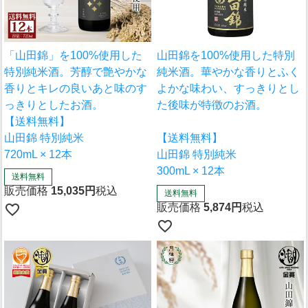
「山田錦」を100%使用した
山田錦を100%使用した特別
特別純米酒。芳醇で艶やかな
純米酒。華やかな香りとふく
香りとキレの良いあと味のす
よかな味わい、すっきりとし
っきりとしたお酒。
た後味が特徴のお酒。
【送料無料】
山田錦 特別純米
【送料無料】
720mL × 12本
山田錦 特別純米
300mL × 12本
送料無料
販売価格
15,035
税込
送料無料
販売価格
5,874
税込