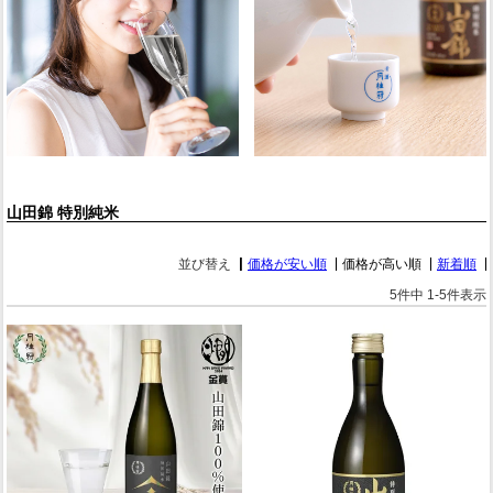
山田錦 特別純米
並び替え
価格が安い順
価格が高い順
新着順
5
件中
1
-
5
件表示