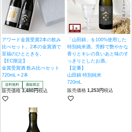
アワード金賞受賞2本の飲み
「山田錦」を100%使用した
比べセット。2本の金賞酒で
特別純米酒。芳醇で艶やかな
至福のひとときを。
香りとキレの良いあと味のす
【EC限定】
っきりとしたお酒。
金賞受賞酒 飲み比べセット
【定番】
720mL × 2本
山田錦 特別純米
720mL
送料無料
通販限定
販売価格
1,253
税込
販売価格
3,480
税込