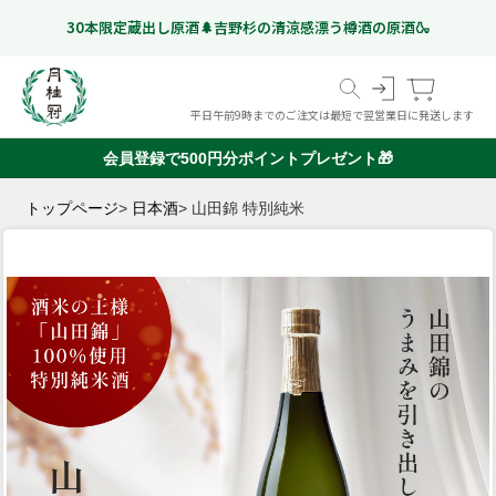
30本限定蔵出し原酒🌲吉野杉の清涼感漂う樽酒の原酒🍶
平日午前9時までのご注文は最短で翌営業日に発送します
会員登録で500円分ポイントプレゼント🎁
スペシャルフリー
日本酒
ギフト特集
こだわりのお酒
いつものお酒
ギフトのお酒
Gekkeikan Studio
トップページ
日本酒
山田錦 特別純米
リキュール・梅酒ほか
奈良漬
(ノンアルコール日本酒)
京都伏見の
ドイツビール
オリジナルグッズ
価格帯から選ぶ
甘酒
999 円以下
1,000 円 - 1,999 円以下
2,000 円 - 2,999 円以下
3,000 円 - 4,999 円以下
5,000 円以上
ミネラルウォーター
🍶季節の特集
お盆に楽しむ"ちょっと良いお酒"特集
「感謝を込めた贈り物」お中元特集
🏆月桂冠のアワード受賞酒
🌸香りで楽しむ日本酒シリーズ
Ep.01 日本酒ハイボール🥛