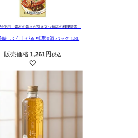
00%使用、素材の旨さが引き立つ無塩の料理清酒。
美味しく仕上がる 料理清酒 パック 1.8L
販売価格
1,261
税込