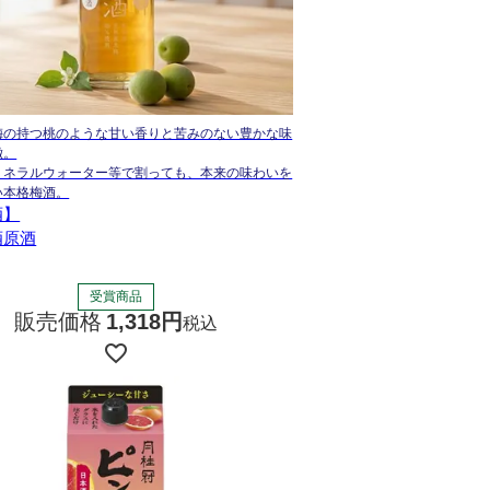
梅の持つ桃のような甘い香りと苦みのない豊かな味
徴。
ミネラルウォーター等で割っても、本来の味わいを
い本格梅酒。
酒】
酒原酒
受賞商品
販売価格
1,318
税込