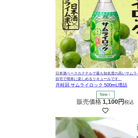
日本酒ベースカクテルで最も知名度の高いサムラ
自宅で簡単に楽しめるリキュールです。
月桂冠 サムライロック 500mL壜詰
New！
販売価格
1,100
税込