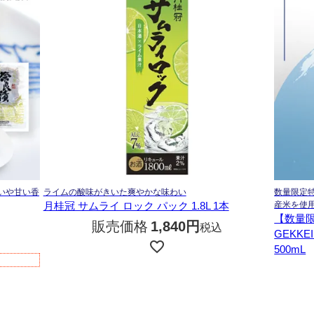
合いや甘い香
ライムの酸味がきいた爽やかな味わい
数量限定
月桂冠 サムライ ロック パック 1.8L 1本
産米を使
【数量
販売価格
1,840
税込
GEKKE
500mL