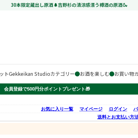
30本限定蔵出し原酒🌲吉野杉の清涼感漂う樽酒の原酒🍶
ット
Gekkeikan Studio
カテゴリー
お酒を楽しむ
お買い物
会員登録で500円分ポイントプレゼント🎁
お気に入り一覧
マイページ
ログイン
パ
送料とお支払い方