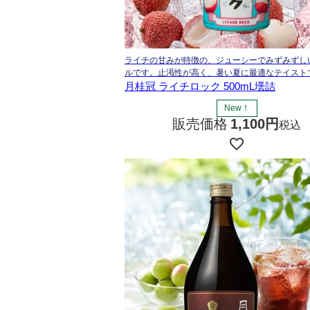
ライチの甘みが特徴の、ジューシーでみずみずし
ルです。止渇性が高く、暑い夏に最適なテイスト
月桂冠 ライチロック 500mL壜詰
New！
販売価格
1,100
税込