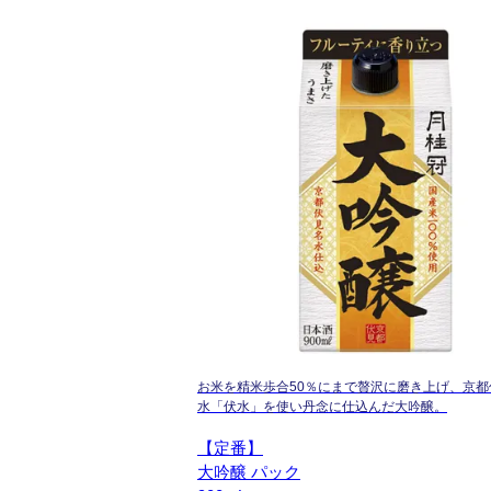
お米を精米歩合50％にまで贅沢に磨き上げ、京都
水「伏水」を使い丹念に仕込んだ大吟醸。
【定番】
大吟醸 パック