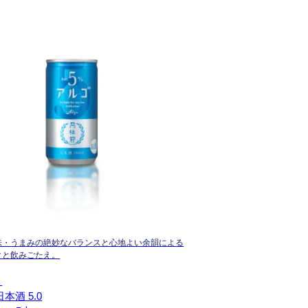
味・うまみの絶妙なバランスと心地よい余韻による
クと飲みごたえ。
】
本酒 5.0