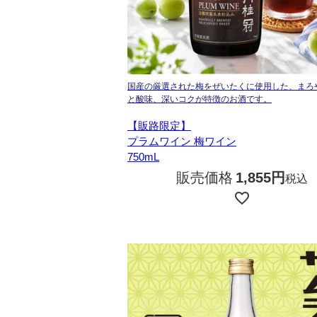
国産の厳選された梅をぜいたくに使用した、まろ
と酸味、深いコクが特徴のお酒です。
【販路限定】
プラムワイン 梅ワイン
750mL
販売価格
1,855
税込