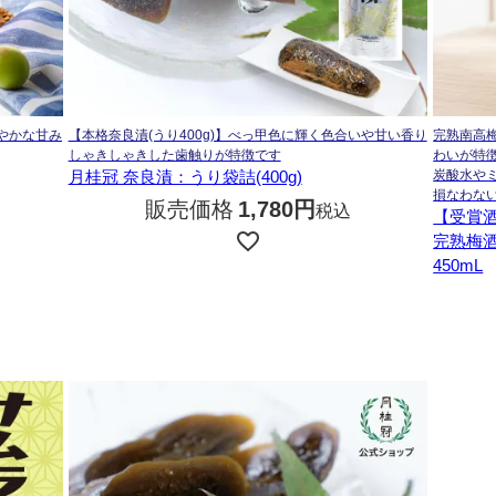
やかな甘み
【本格奈良漬(うり400g)】べっ甲色に輝く色合いや甘い香り
完熟南高
しゃきしゃきした歯触りが特徴です
わいが特
月桂冠 奈良漬：うり袋詰(400g)
炭酸水や
損なわな
販売価格
1,780
税込
【受賞
完熟梅
450mL