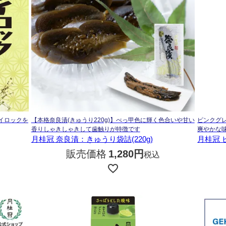
イロックを
【本格奈良漬(きゅうり220g)】べっ甲色に輝く色合いや甘い
ピンクグ
香りしゃきしゃきして歯触りが特徴です
爽やかな
月桂冠 奈良漬：きゅうり袋詰(220g)
月桂冠 ピ
販売価格
1,280
税込