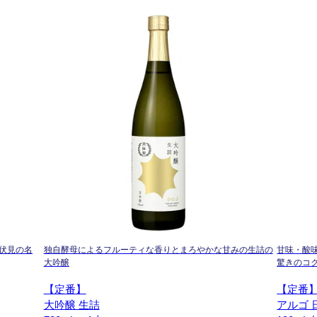
伏見の名
独自酵母によるフルーティな香りとまろやかな甘みの生詰の
甘味・酸
大吟醸
驚きのコ
【定番】
【定番
大吟醸 生詰
アルゴ 日