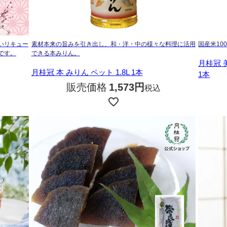
いリキュー
素材本来の旨みを引き出し、和・洋・中の様々な料理に活用
国産米1
です。
できる本みりん。
月桂冠 
月桂冠 本 みりん ペット 1.8L 1本
1本
販売価格
1,573
税込