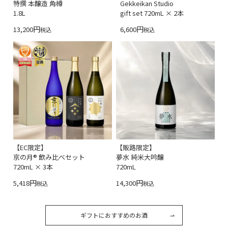
特撰 本醸造 角樽
Gekkeikan Studio
1.8L
gift set 720mL × 2本
13,200
6,600
税込
税込
【EC限定】
【販路限定】
京の月® 飲み比べセット
夢水 純米大吟醸
720mL × 3本
720mL
5,418
14,300
税込
税込
ギフトにおすすめのお酒