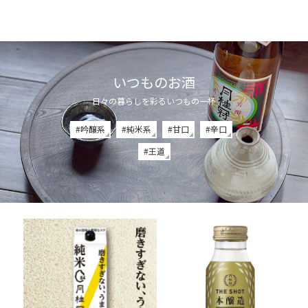
いつものお酒
日々の暮らしを彩るいつもの一杯
#吟醸系
#純米系
#甘口
#辛口
#王道