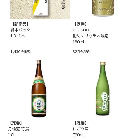
【新商品】
【定番】
純米パック
THE SHOT
1.8L 1本
艶めくリッチ本醸造
180ｍL
1,430
322
税込
税込
【定番】
【定番】
月桂冠 特撰
にごり酒
1.8L
720mL