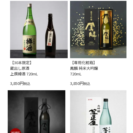
【30本限定】
【専用化粧箱】
蔵出し原酒
鳳麟 純米大吟醸
上撰樽酒 720mL
720mL
3,850
3,850
税込
税込