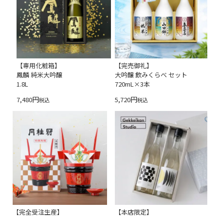
【専用化粧箱】
【完売御礼】
鳳麟 純米大吟醸
大吟醸 飲みくらべ セット
1.8L
720mL×3本
7,480
5,720
税込
税込
【完全受注生産】
【本店限定】