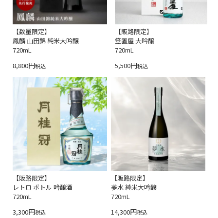
【数量限定】
【販路限定】
鳳麟 山田錦 純米大吟醸
笠置屋 大吟醸
720mL
720mL
8,800
5,500
税込
税込
【販路限定】
【販路限定】
レトロ ボトル 吟醸酒
夢水 純米大吟醸
720mL
720mL
3,300
14,300
税込
税込