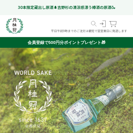
30本限定蔵出し原酒🌲吉野杉の清涼感漂う樽酒の原酒🍶
平日午前9時までのご注文は最短で翌営業日に発送します
会員登録で500円分ポイントプレゼント🎁
スペシャルフリー
日本酒
ギフト特集
こだわりのお酒
いつものお酒
ギフトのお酒
Gekkeikan Studio
リキュール・梅酒ほか
奈良漬
(ノンアルコール日本酒)
京都伏見の
ドイツビール
オリジナルグッズ
価格帯から選ぶ
甘酒
999 円以下
1,000 円 - 1,999 円以下
2,000 円 - 2,999 円以下
3,000 円 - 4,999 円以下
5,000 円以上
ミネラルウォーター