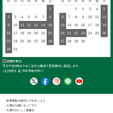
日
月
火
水
木
金
土
日
月
火
水
木
金
土
1
1
2
3
4
5
2
3
4
5
6
7
8
6
7
8
9
10
11
12
9
10
11
12
13
14
15
13
14
15
16
17
18
19
16
17
18
19
20
21
22
20
21
22
23
24
25
26
23
24
25
26
27
28
29
27
28
29
30
30
31
店舗休業日
平日午前9時までのご注文は最短で翌営業日に配送します。
（土日祝日、盆・年末年始を除く）
・飲酒運転は絶対にやめましょう
・お酒は20歳になってから
・お酒はおいしく適量を