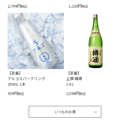
2,794
1,220
税込
税込
【定番】
【定番】
アルゴスパークリング
上撰 樽酒
250mL 1本
1.8 L
439
2,598
税込
税込
いつものお酒