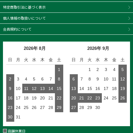
特定商取引法に基づく表示
個人情報の取扱いについて
非公開
ゆう
8
購入者
会員規約について
投稿日
2024/11/01
2026年 8月
2026年 9月
日
月
火
水
木
金
土
日
月
火
水
木
金
土
1
1
2
3
4
5
2
3
4
5
6
7
8
6
7
8
9
10
11
12
9
10
11
12
13
14
15
13
14
15
16
17
18
19
16
17
18
19
20
21
22
20
21
22
23
24
25
26
23
24
25
26
27
28
29
27
28
29
30
30
31
店舗休業日