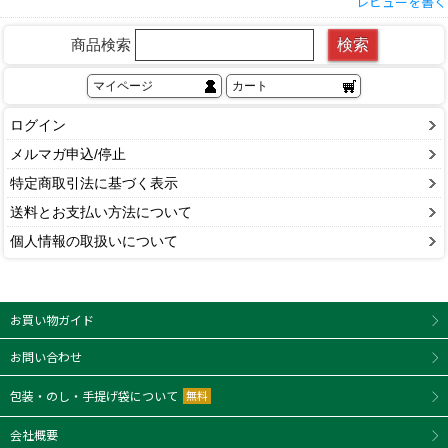
レビューを書く
検索
商品検索
マイページ
カート
ログイン
非公開
ひろりん
1
購入者
メルマガ申込/停止
投稿日
2025/02/08
特定商取引法に基づく表示
送料とお支払い方法について
個人情報の取扱いについて
東京都
70歳以上
男性
shunnak
1
購入者
投稿日
2025/01/15
お買い物ガイド
お問い合わせ
包装・のし・手提げ袋について
無料
非公開
あーちゃんパパ
3
購入者
投稿日
2025/01/04
会社概要