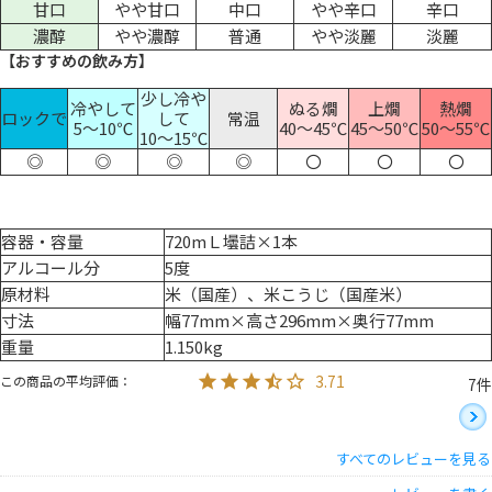
甘口
やや甘口
中口
やや辛口
辛口
濃醇
やや濃醇
普通
やや淡麗
淡麗
【おすすめの飲み方】
少し冷や
冷やして
ぬる燗
上燗
熱燗
ロックで
して
常温
5～10℃
40～45℃
45～50℃
50～55℃
10～15℃
◎
◎
◎
◎
〇
〇
〇
容器・容量
720mＬ壜詰×1本
アルコール分
5度
原材料
米（国産）、米こうじ（国産米）
寸法
幅77mm×高さ296mm×奥行77mm
重量
1.150kg
3.71
7
すべてのレビューを見る
非公開
P
1
購入者
投稿日
2025/11/05