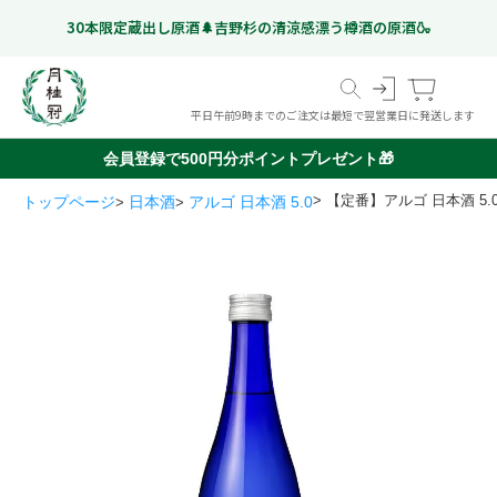
30本限定蔵出し原酒🌲吉野杉の清涼感漂う樽酒の原酒🍶
平日午前9時までのご注文は最短で翌営業日に発送します
会員登録で500円分ポイントプレゼント🎁
【定番】アルゴ 日本酒 5.0
トップページ
日本酒
アルゴ 日本酒 5.0
スペシャルフリー
日本酒
ギフト特集
こだわりのお酒
いつものお酒
ギフトのお酒
Gekkeikan Studio
リキュール・梅酒ほか
奈良漬
(ノンアルコール日本酒)
京都伏見の
ドイツビール
オリジナルグッズ
価格帯から選ぶ
甘酒
999 円以下
1,000 円 - 1,999 円以下
2,000 円 - 2,999 円以下
3,000 円 - 4,999 円以下
5,000 円以上
ミネラルウォーター