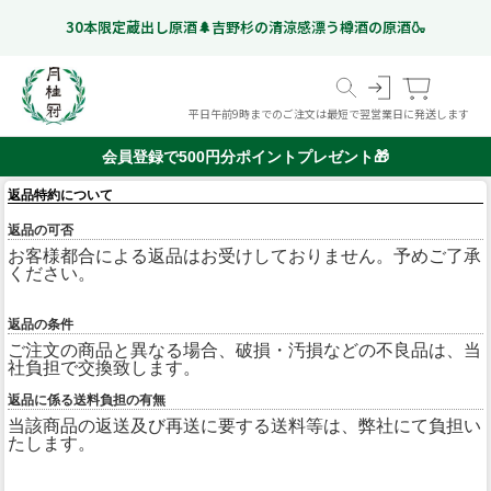
30本限定蔵出し原酒🌲吉野杉の清涼感漂う樽酒の原酒🍶
平日午前9時までのご注文は最短で翌営業日に発送します
会員登録で500円分ポイントプレゼント🎁
返品特約について
返品の可否
スペシャルフリー
お客様都合による返品はお受けしておりません。予めご了承
日本酒
ギフト特集
ください。
こだわりのお酒
いつものお酒
ギフトのお酒
Gekkeikan Studio
リキュール・梅酒ほか
奈良漬
(ノンアルコール日本酒)
京都伏見の
ドイツビール
オリジナルグッズ
価格帯から選ぶ
甘酒
999 円以下
1,000 円 - 1,999 円以下
2,000 円 - 2,999 円以下
3,000 円 - 4,999 円以下
5,000 円以上
ミネラルウォーター
返品の条件
ご注文の商品と異なる場合、破損・汚損などの不良品は、当
社負担で交換致します。
返品に係る送料負担の有無
当該商品の返送及び再送に要する送料等は、弊社にて負担い
たします。