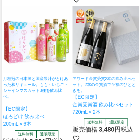
月桂冠の日本酒と国産果汁がとけあ
アワード金賞受賞2本の飲み比べセ
った和リキュール。もも・いちご・
ット。2本の金賞酒で至福のひとと
シャインマスカット3種を飲み比
きを。
べ。
【EC限定】
金賞受賞酒 飲み比べセット
【EC限定】
720mL × 2本
ほろどけ 飲み比べ
送料無料
通販限定
200mL × 6本
販売価格
3,480
税込
送料無料
通販限定