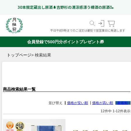
30本限定蔵出し原酒🌲吉野杉の清涼感漂う樽酒の原酒🍶
平日午前9時までのご注文は最短で翌営業日に発送します
会員登録で500円分ポイントプレゼント🎁
スペシャルフリー
日本酒
ギフト特集
こだわりのお酒
いつものお酒
ギフトのお酒
Gekkeikan Studio
トップページ
検索結果
リキュール・梅酒ほか
奈良漬
(ノンアルコール日本酒)
京都伏見の
ドイツビール
オリジナルグッズ
価格帯から選ぶ
甘酒
999 円以下
1,000 円 - 1,999 円以下
2,000 円 - 2,999 円以下
3,000 円 - 4,999 円以下
5,000 円以上
ミネラルウォーター
🍶季節の特集
お盆に楽しむ"ちょっと良いお酒"特集
「感謝を込めた贈り物」お中元特集
商品検索結果一覧
🏆月桂冠のアワード受賞酒
並び替え
価格が安い順
価格が高い順
新着順
12
件中
1
-
12
件表示
🌸香りで楽しむ日本酒シリーズ
Ep.01 日本酒ハイボール🥛