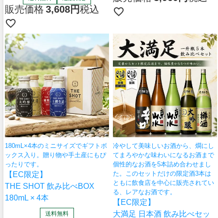
販売価格
3,608
税込
180mL×4本のミニサイズでギフトボ
冷やして美味しいお酒から、燗にし
ックス入り。贈り物や手土産にもぴ
てまろやかな味わいになるお酒まで
ったりです。
個性的なお酒を5本詰め合わせまし
た。このセットだけの限定酒3本は
【EC限定】
ともに飲食店を中心に販売されてい
THE SHOT 飲み比べBOX
る、レアなお酒です。
180mL × 4本
【EC限定】
大満足 日本酒 飲み比べセッ
送料無料