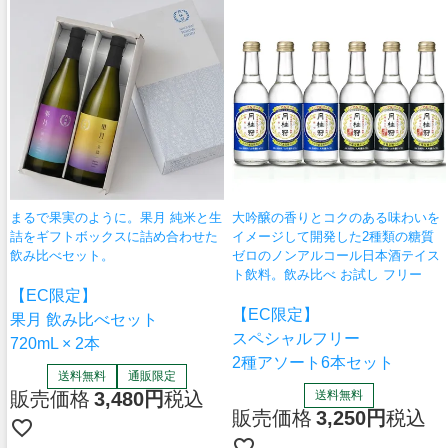
まるで果実のように。果月 純米と生
大吟醸の香りとコクのある味わいを
詰をギフトボックスに詰め合わせた
イメージして開発した2種類の糖質
飲み比べセット。
ゼロのノンアルコール日本酒テイス
ト飲料。飲み比べ お試し フリー
【EC限定】
【EC限定】
果月 飲み比べセット
スペシャルフリー
720mL × 2本
2種アソート6本セット
送料無料
通販限定
販売価格
3,480
税込
送料無料
販売価格
3,250
税込