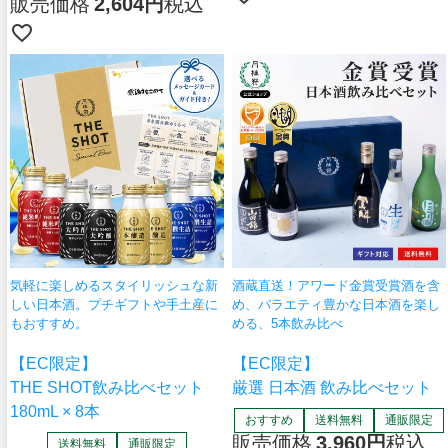
販売価格
2,604
税込
気軽に楽しめるスタイリッシュな新
酒蔵直送！アワード金賞受賞酒を含
しい日本酒。プチギフトや手土産に
め、バラエティ豊かな日本酒を楽し
もおすすめ。
める、5本飲み比べ
【EC限定】
【EC限定】
THE SHOT飲み比べセット
厳選 日本酒 飲み比べセット
180mL × 8本
おすすめ
送料無料
通販限定
販売価格
3,960
税込
送料無料
通販限定