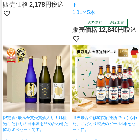
販売価格
2,178
税込
ト
1.8L × 5本
送料無料
通販限定
販売価格
12,840
税込
限定酒×最高金賞受賞酒入り！月桂
世界最古の修道院醸造所でつくられ
冠こだわりの日本酒を詰め合わせた
た、こだわり製法のビール6本をセ
飲み比べセットです。
ットに。