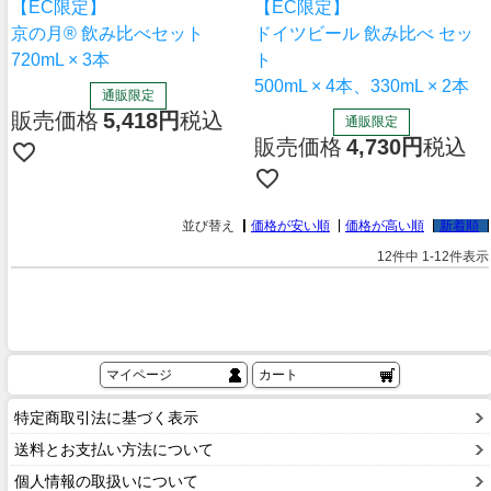
【EC限定】
【EC限定】
京の月® 飲み比べセット
ドイツビール 飲み比べ セッ
720mL × 3本
ト
500mL × 4本、330mL × 2本
通販限定
販売価格
5,418
税込
通販限定
販売価格
4,730
税込
並び替え
価格が安い順
価格が高い順
新着順
12
件中
1
-
12
件表示
マイページ
カート
特定商取引法に基づく表示
送料とお支払い方法について
個人情報の取扱いについて