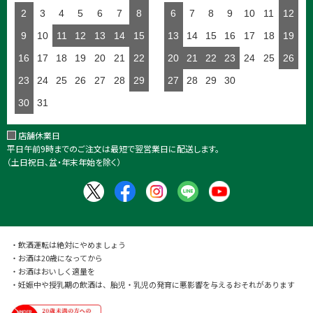
2
3
4
5
6
7
8
6
7
8
9
10
11
12
9
10
11
12
13
14
15
13
14
15
16
17
18
19
16
17
18
19
20
21
22
20
21
22
23
24
25
26
23
24
25
26
27
28
29
27
28
29
30
30
31
店舗休業日
平日午前9時までのご注文は最短で翌営業日に配送します。
（土日祝日、盆・年末年始を除く）
・飲酒運転は絶対にやめましょう
・お酒は20歳になってから
・お酒はおいしく適量を
・妊娠中や授乳期の飲酒は、胎児・乳児の発育に悪影響を与えるおそれがあります