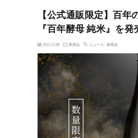
【公式通販限定】百年
『百年酵母 純米』を発
2023.12.08
新商品
ニュース
,
新商品