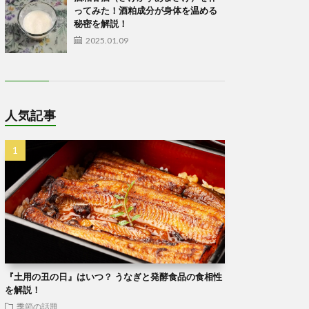
ってみた！酒粕成分が身体を温める
秘密を解説！
2025.01.09
人気記事
『土用の丑の日』はいつ？ うなぎと発酵食品の食相性
を解説！
季節の話題