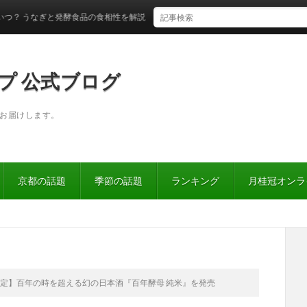
発酵食品の食相性を解説！
プ 公式ブログ
お届けします。
京都の話題
季節の話題
ランキング
月桂冠オンラ
定】百年の時を超える幻の日本酒『百年酵母 純米』を発売