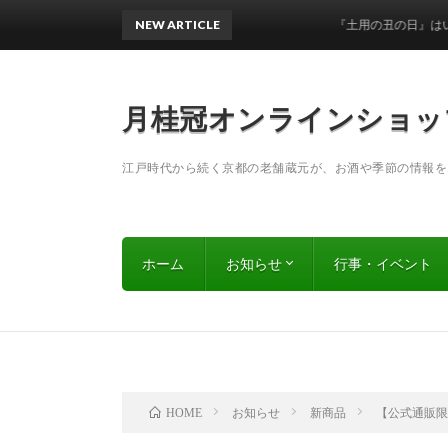
NEW ARTICLE
『土用の丑の日』はいつ？ うなぎと
月桂冠オンラインショッ
江戸時代から続く京都の老舗蔵元が、お酒や季節の情報を
ホーム
お知らせ
行事・イベント
キャンペーン
新商品
お知らせ
新商品
【公式通販限
HOME