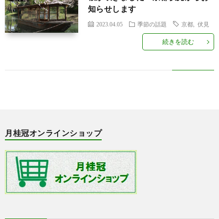
せ
行
知らせします
2023.04.05
季節の話題
京都
,
伏見
事・
京
続きを読む
イ
都
季
ベ
の
節
ラ
ン
話
の
ン
月
月桂冠オンラインショップ
ト
題
話
キ
桂
題
ン
冠
グ
オ
ン