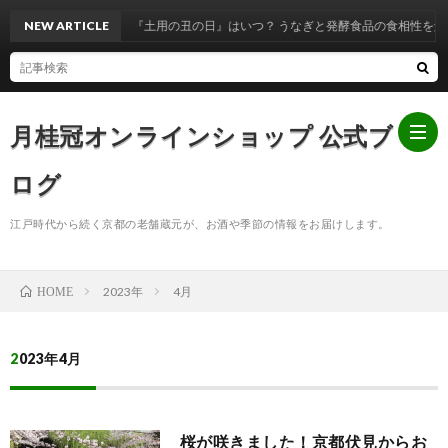
NEW ARTICLE
『土用の丑の日』はいつ？ うなぎと発酵食品の食相性を解説！
月桂冠オンラインショップ 公式ブ
ログ
江戸時代から続く京都の老舗蔵元が、お酒や季節の情報をお届けします。
ホ
2023年
4月
HOME
ー
お
ム
知
2023年4月
ら
桜が咲きました！京都伏見からお