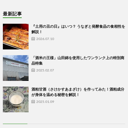
最新記事
ラ
『土用の丑の日』はいつ？ うなぎと発酵食品の食相性を
イ
解説！
2026.07.10
ン
「酒米の王様」山田錦を使用したワンランク上の特別商
シ
品特集
2025.02.07
ョ
酒粕甘酒（さけかすあまざけ）を作ってみた！酒粕成分
ッ
が身体を温める秘密を解説！
2025.01.09
プ