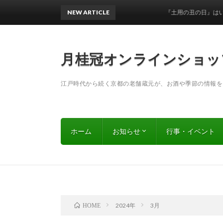
NEW ARTICLE
『土用の丑の日』はいつ？ 
月桂冠オンラインショッ
江戸時代から続く京都の老舗蔵元が、お酒や季節の情報を
ホーム
お知らせ
行事・イベント
キャンペーン
新商品
2024年
3月
HOME