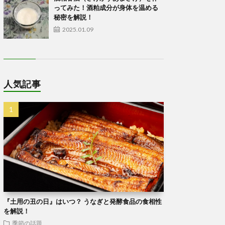
ってみた！酒粕成分が身体を温める
秘密を解説！
2025.01.09
人気記事
『土用の丑の日』はいつ？ うなぎと発酵食品の食相性
を解説！
季節の話題