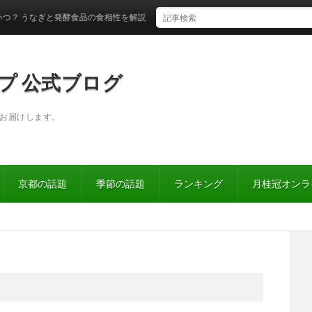
うなぎと発酵食品の食相性を解説！
プ 公式ブログ
お届けします。
京都の話題
季節の話題
ランキング
月桂冠オンラ