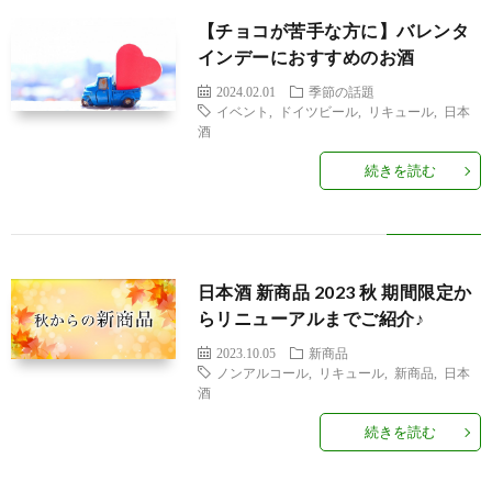
【チョコが苦手な方に】バレンタ
インデーにおすすめのお酒
ラ
2024.02.01
季節の話題
イベント
,
ドイツビール
,
リキュール
,
日本
イ
酒
続きを読む
ン
シ
日本酒 新商品 2023 秋 期間限定か
ョ
らリニューアルまでご紹介♪
ッ
2023.10.05
新商品
ノンアルコール
,
リキュール
,
新商品
,
日本
酒
プ
続きを読む