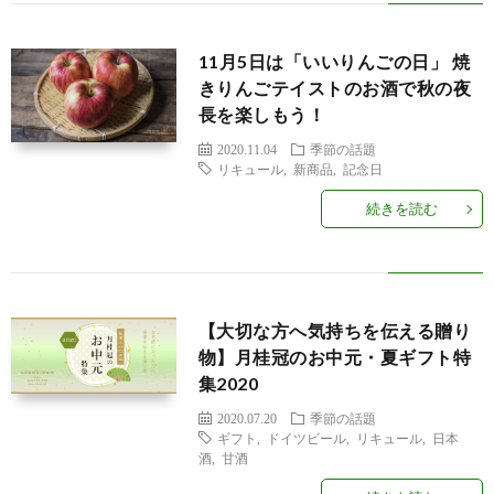
11月5日は「いいりんごの日」 焼
きりんごテイストのお酒で秋の夜
長を楽しもう！
2020.11.04
季節の話題
リキュール
,
新商品
,
記念日
続きを読む
【大切な方へ気持ちを伝える贈り
物】月桂冠のお中元・夏ギフト特
集2020
2020.07.20
季節の話題
ギフト
,
ドイツビール
,
リキュール
,
日本
酒
,
甘酒