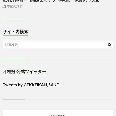
正月と日本酒 – 「お屠蘇(とそ)」や「御神酒」「鏡開き」の文化
季節の話題
サイト内検索
月桂冠 公式ツイッター
Tweets by GEKKEIKAN_SAKE