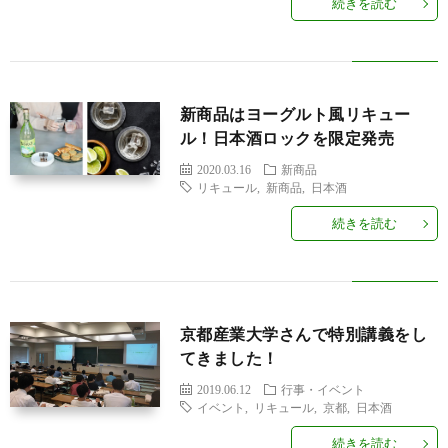
続きを読む
新商品はヨーグルト風リキュー
ル！日本酒ロックを限定発売
2020.03.16
新商品
リキュール
,
新商品
,
日本酒
続きを読む
京都産業大学さんで特別講義をし
てきました！
2019.06.12
行事・イベント
イベント
,
リキュール
,
京都
,
日本酒
続きを読む