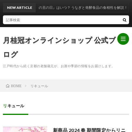
NEW ARTICLE
『土用の丑の日』はいつ？ うなぎと発酵食品の食相性を解説！
月桂冠オンラインショップ 公式ブ
ログ
江戸時代から続く京都の老舗蔵元が、お酒や季節の情報をお届けします。
ホ
リキュール
HOME
ー
お
ム
知
リキュール
ら
新商品 2024 春 期間限定からリニ