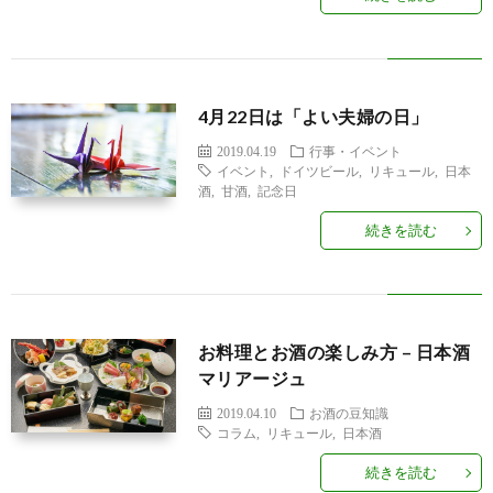
4月22日は「よい夫婦の日」
2019.04.19
行事・イベント
イベント
,
ドイツビール
,
リキュール
,
日本
酒
,
甘酒
,
記念日
続きを読む
お料理とお酒の楽しみ方 – 日本酒
マリアージュ
2019.04.10
お酒の豆知識
コラム
,
リキュール
,
日本酒
続きを読む