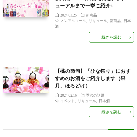
せ
行
ューアルまで一挙ご紹介♪
2024.03.25
新商品
事・
京
ノンアルコール
,
リキュール
,
新商品
,
日本
酒
イ
都
季
続きを読む
ベ
の
節
ラ
ン
話
の
ン
月
【桃の節句】「ひな祭り」におす
すめのお酒をご紹介します（果
月、ほろどけ）
ト
題
話
キ
桂
2024.02.16
季節の話題
イベント
,
リキュール
,
日本酒
題
ン
冠
続きを読む
グ
オ
ン