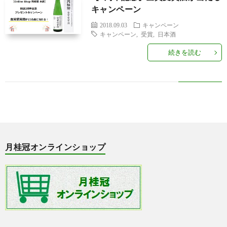
せ
行
キャンペーン
2018.09.03
キャンペーン
事・
京
キャンペーン
,
受賞
,
日本酒
続きを読む
イ
都
季
ベ
の
節
ラ
ン
話
の
ン
月
ト
題
話
キ
桂
月桂冠オンラインショップ
題
ン
冠
グ
オ
ン