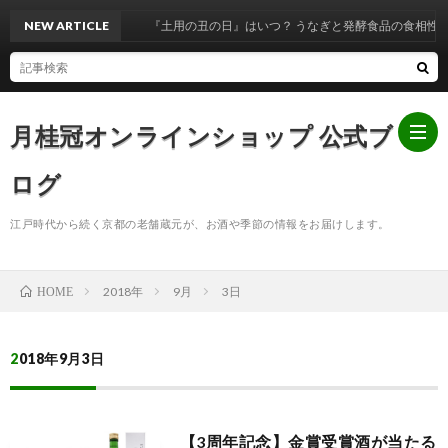
NEW ARTICLE
『土用の丑の日』はいつ？ うなぎと発酵食品の食相性を解
月桂冠オンラインショップ 公式ブ
ログ
江戸時代から続く京都の老舗蔵元が、お酒や季節の情報をお届けします。
ホ
2018年
9月
3日
HOME
ー
お
ム
知
2018年9月3日
ら
【3周年記念】金賞受賞酒が当たる