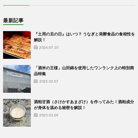
ラ
最新記事
イ
『土用の丑の日』はいつ？ うなぎと発酵食品の食相性を
解説！
2026.07.10
ン
シ
「酒米の王様」山田錦を使用したワンランク上の特別商
品特集
2025.02.07
ョ
ッ
酒粕甘酒（さけかすあまざけ）を作ってみた！酒粕成分
が身体を温める秘密を解説！
2025.01.09
プ