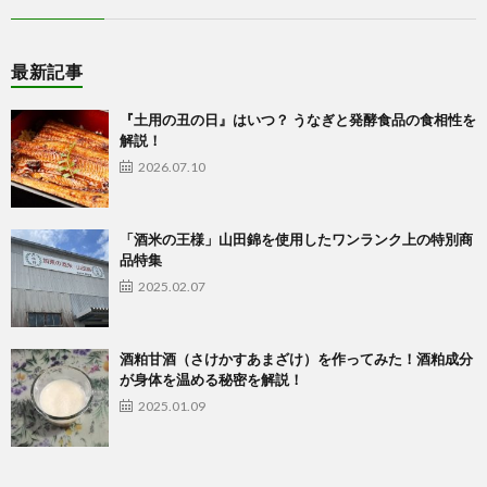
ラ
最新記事
イ
『土用の丑の日』はいつ？ うなぎと発酵食品の食相性を
解説！
2026.07.10
ン
シ
「酒米の王様」山田錦を使用したワンランク上の特別商
品特集
2025.02.07
ョ
ッ
酒粕甘酒（さけかすあまざけ）を作ってみた！酒粕成分
が身体を温める秘密を解説！
2025.01.09
プ