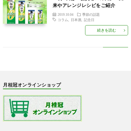
せ
行
来やアレンジレシピをご紹介
2019.10.04
季節の話題
事・
京
コラム
,
日本酒
,
記念日
続きを読む
イ
都
季
ベ
の
節
ラ
ン
話
の
ン
月
ト
題
話
キ
桂
月桂冠オンラインショップ
題
ン
冠
グ
オ
ン