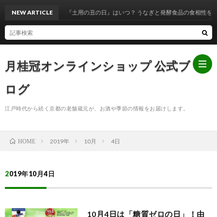
NEW ARTICLE
『土用の丑の日』はいつ？ うなぎと発酵食品の食相性を解説
月桂冠オンラインショップ 公式ブ
ログ
江戸時代から続く京都の老舗蔵元が、お酒や季節の情報をお届けします。
ホ
2019年
10月
4日
HOME
ー
お
ム
知
2019年10月4日
ら
10月4日は「糖質ゼロの日」！由