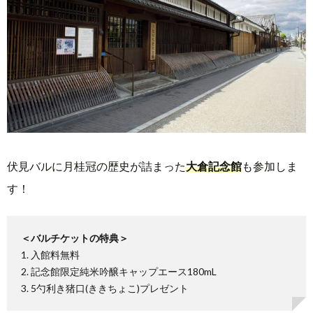
伏見バルに月桂冠の歴史が詰まった
大倉記念館
も参加しま
す！
＜バルチケットの特典＞
1. 入館料無料
2. 記念館限定純米吟醸キャップエース180mL
3. 5勺利き猪口(ききちょこ)プレゼント