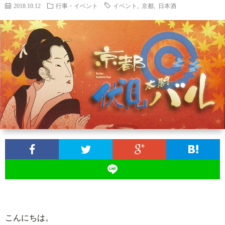
せ
行
2018.10.12
行事・イベント
イベント
,
京都
,
日本酒
事・
京
イ
都
季
ベ
の
節
ラ
ン
話
の
ン
月
ト
題
話
キ
桂
題
ン
冠
グ
オ
こんにちは。
ン