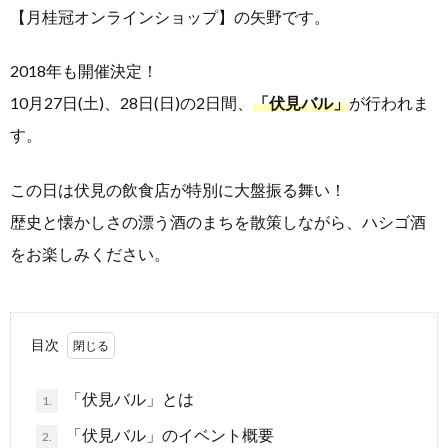
【月桂冠オンラインショップ】の矢野です。
ラ
2018年も開催決定！
10月27日(土)、28日(日)の2日間、
「伏見バル」
が行われま
イ
す。
ン
この日は伏見の飲食店が特別に大盤振る舞い！
シ
歴史と懐かしさの漂う酒のまちを散策しながら、ハシゴ酒
をお楽しみください。
ョ
ッ
目次
プ
「伏見バル」とは
1.
「伏見バル」のイベント概要
2.