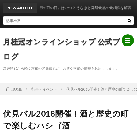
『土用の丑の日』はいつ？ うなぎと発酵食品の食相性を解説！
NEW ARTICLE
月桂冠オンラインショップ 公式ブ
ログ
江戸時代から続く京都の老舗蔵元が、お酒や季節の情報をお届けします。
ホ
行事・イベント
伏見バル2018開催！酒と歴史の町で楽し
HOME
ー
お
ム
知
伏見バル2018開催！酒と歴史の町
で楽しむハシゴ酒
ら