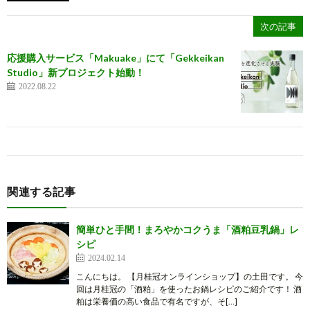
次の記事
応援購入サービス「Makuake」にて「Gekkeikan
Studio」新プロジェクト始動！
2022.08.22
関連する記事
簡単ひと手間！まろやかコクうま「酒粕豆乳鍋」レ
シピ
2024.02.14
こんにちは。 【月桂冠オンラインショップ】の土田です。 今
回は月桂冠の「酒粕」を使ったお鍋レシピのご紹介です！ 酒
粕は栄養価の高い食品で有名ですが、そ[…]