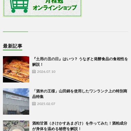
最新記事
『土用の丑の日』はいつ？ うなぎと発酵食品の食相性を
解説！
2026.07.10
「酒米の王様」山田錦を使用したワンランク上の特別商
品特集
2025.02.07
酒粕甘酒（さけかすあまざけ）を作ってみた！酒粕成分
が身体を温める秘密を解説！