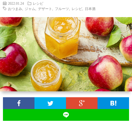
せ
行
2022.01.24
レシピ
おつまみ
,
ジャム
,
デザート
,
フルーツ
,
レシピ
,
日本酒
事・
京
イ
都
季
ベ
の
節
ラ
ン
話
の
ン
月
ト
題
話
キ
桂
題
ン
冠
グ
オ
ン