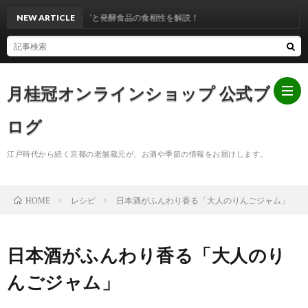
』はいつ？ うなぎと発酵食品の食相性を解説！
NEW ARTICLE
月桂冠オンラインショップ 公式ブ
ログ
江戸時代から続く京都の老舗蔵元が、お酒や季節の情報をお届けします。
ホ
レシピ
日本酒がふんわり香る「大人のりんごジャム」
HOME
ー
お
ム
知
日本酒がふんわり香る「大人のり
んごジャム」
ら