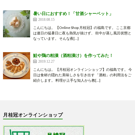
暑い日におすすめ！「甘酒シャーベット」
2018.08.15
こんにちは。 【Online Shop 月桂冠】の福島です。 ここ京都
は連日の猛暑日に夜も熱気が抜けず、 街中が蒸し風呂状態と
なっています。 そんな夜[…]
鮭や鶏の粕漬（酒粕漬け）を作ってみた！
2019.12.27
こんにちは。 【月桂冠オンラインショップ】の福島です。 今
日は食材の隠れた美味しさを引き出す 「酒粕」の利用法をご
紹介します。 料理が上手な知人から教[…]
月桂冠オンラインショップ