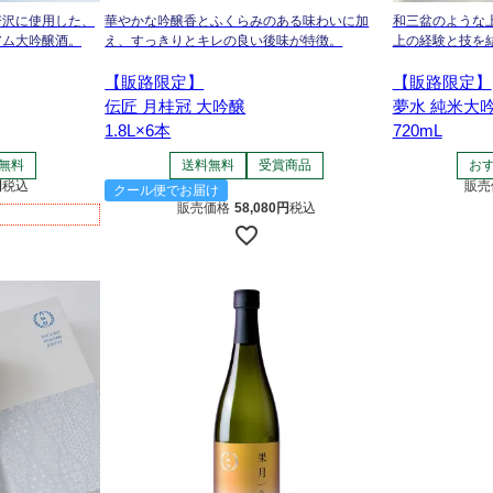
贅沢に使用した、
華やかな吟醸香とふくらみのある味わいに加
和三盆のような上
アム大吟醸酒。
え、すっきりとキレの良い後味が特徴。
上の経験と技を
【販路限定】
【販路限定】
伝匠 月桂冠 大吟醸
夢水 純米大
1.8L×6本
720mL
無料
送料無料
受賞商品
お
税込
販売
クール便でお届け
販売価格
58,080
税込