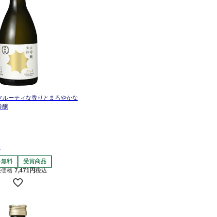
フルーティな香りとまろやかな
吟醸
本
料無料
受賞商品
売価格
7,471
税込