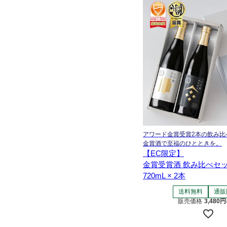
アワード金賞受賞2本の飲み比
金賞酒で至福のひとときを。
【EC限定】
金賞受賞酒 飲み比べセ
720mL × 2本
送料無料
通販
販売価格
3,480