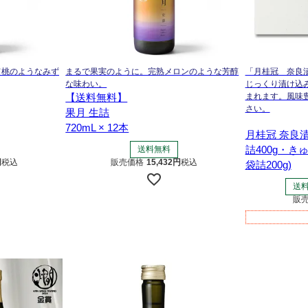
て桃のようなみず
まるで果実のように。完熟メロンのような芳醇
「月桂冠 奈良
な味わい。
じっくり漬け込
【送料無料】
まれます。風味
さい。
果月 生詰
720mL × 12本
月桂冠 奈良
詰400g・き
送料無料
税込
販売価格
15,432
税込
袋詰200g)
送
販