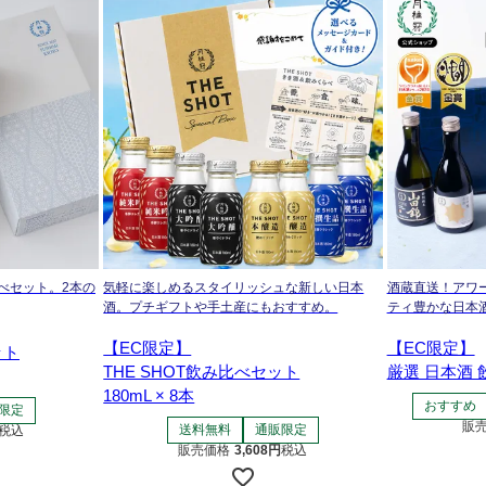
べセット。2本の
気軽に楽しめるスタイリッシュな新しい日本
酒蔵直送！アワ
酒。プチギフトや手土産にもおすすめ。
ティ豊かな日本
【EC限定】
【EC限定】
ット
THE SHOT飲み比べセット
厳選 日本酒
180mL × 8本
おすすめ
限定
販
送料無料
通販限定
税込
販売価格
3,608
税込