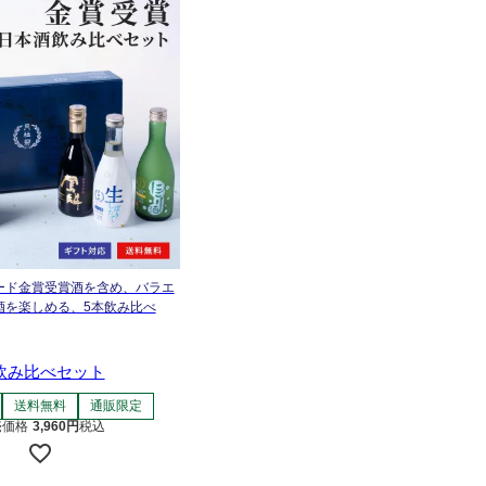
ード金賞受賞酒を含め、バラエ
酒を楽しめる、5本飲み比べ
 飲み比べセット
送料無料
通販限定
売価格
3,960
税込