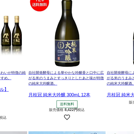
味わいが特徴の純
自社開発酵母による華やかな吟醸香と口中に広
自社開発酵母に
すすめ。
がる米のうまみとすっきりとしたあと味が特徴
がる米のうまみ
の純米大吟醸酒。
の純米大吟醸酒
ル】
月桂冠 純米大吟醸 300mL 12本
月桂冠 純米大吟
販
送料無料
販売価格
8,422
税込
税込