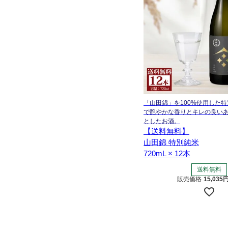
「山田錦」を100%使用した
で艶やかな香りとキレの良い
としたお酒。
【送料無料】
山田錦 特別純米
720mL × 12本
送料無料
販売価格
15,035