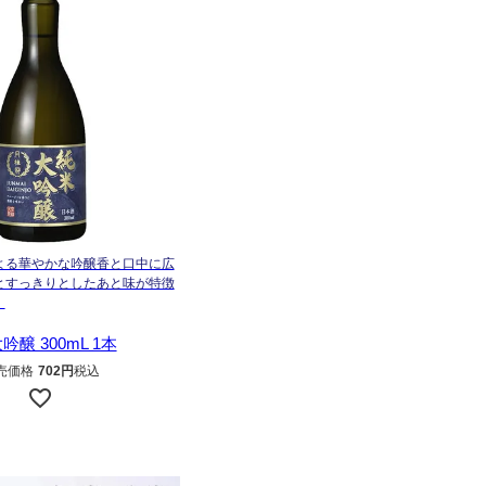
よる華やかな吟醸香と口中に広
とすっきりとしたあと味が特徴
。
醸 300mL 1本
売価格
702
税込