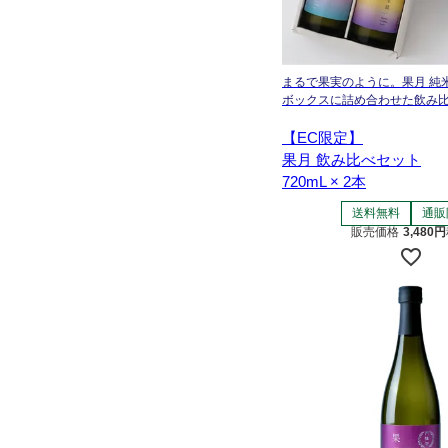
まるで果実のように。果月 純
ボックスに詰め合わせた飲み
【EC限定】
果月 飲み比べセット
720mL × 2本
送料無料
通販
販売価格
3,480