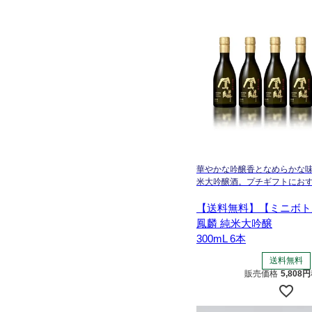
華やかな吟醸香となめらかな
米大吟醸酒。プチギフトにお
【送料無料】【ミニボト
鳳麟 純米大吟醸
300mL 6本
送料無料
販売価格
5,808