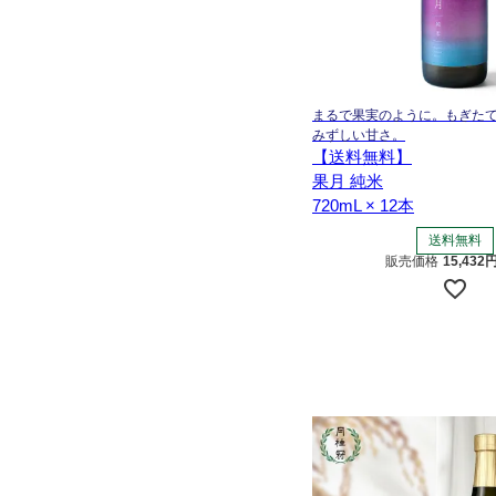
まるで果実のように。もぎた
みずしい甘さ。
【送料無料】
果月 純米
720mL × 12本
送料無料
販売価格
15,432