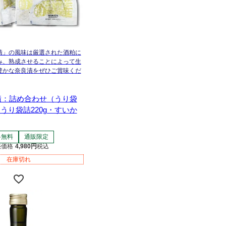
漬」の風味は厳選された酒粕に
み、熟成させることによって生
豊かな奈良漬をぜひご賞味くだ
漬：詰め合わせ（うり袋
ゅうり袋詰220g・すいか
料無料
通販限定
売価格
4,980
税込
在庫切れ