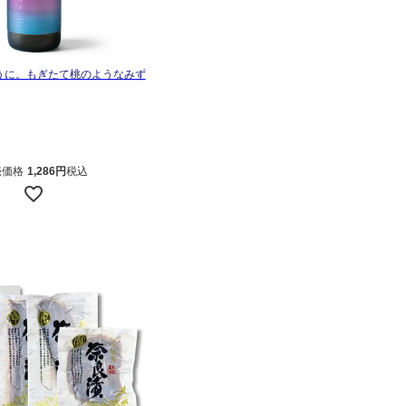
うに。もぎたて桃のようなみず
売価格
1,286
税込