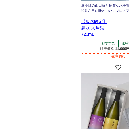
最高峰の山田錦と良質な水を
特別な日に味わいたいプレミ
【販路限定】
夢水 大吟醸
720mL
おすすめ
送料
販売価格
11,000
在庫切れ