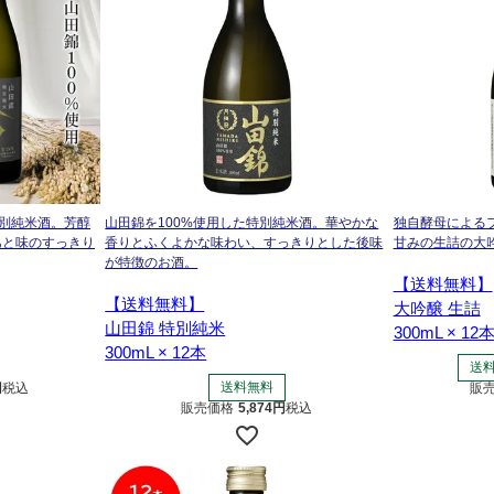
特別純米酒。芳醇
山田錦を100%使用した特別純米酒。華やかな
独自酵母による
あと味のすっきり
香りとふくよかな味わい、すっきりとした後味
甘みの生詰の大
が特徴のお酒。
【送料無料】
【送料無料】
大吟醸 生詰
山田錦 特別純米
300mL × 12
300mL × 12本
送
送料無料
税込
販
販売価格
5,874
税込