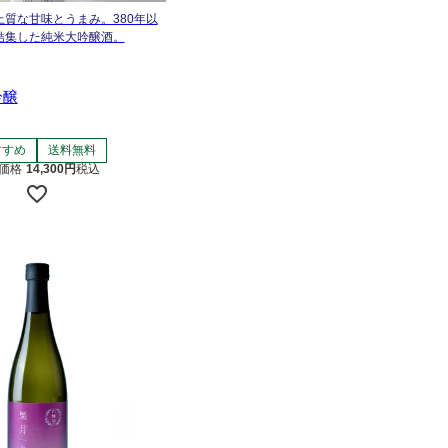
質な甘味とうまみ。380年以
結集した純米大吟醸酒。
吟醸
すすめ
送料無料
価格
14,300
税込