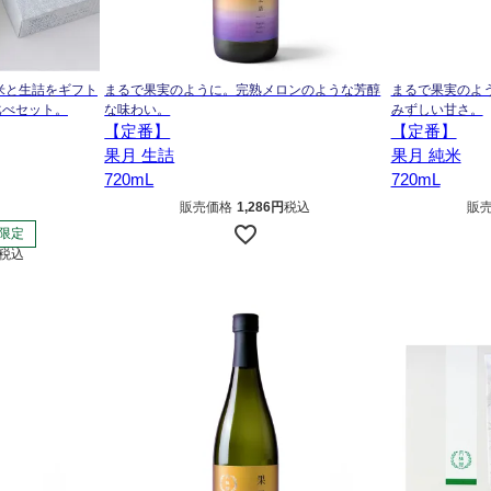
米と生詰をギフト
まるで果実のように。完熟メロンのような芳醇
まるで果実のよ
比べセット。
な味わい。
みずしい甘さ。
【定番】
【定番】
果月 生詰
果月 純米
720mL
720mL
販売価格
1,286
税込
販
限定
税込