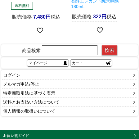
香醇エレガント純米吟醸
送料無料
180mL
販
販売価格
322
税込
販売価格
7,480
税込
大阪府
50代
ぶたおん
1
購入者
投稿日
2023/11/19
検索
商品検索
マイページ
カート
非公開
ダットサン
3
購入者
投稿日
2023/10/18
ログイン
メルマガ申込/停止
特定商取引法に基づく表示
送料とお支払い方法について
個人情報の取扱いについて
お買い物ガイド