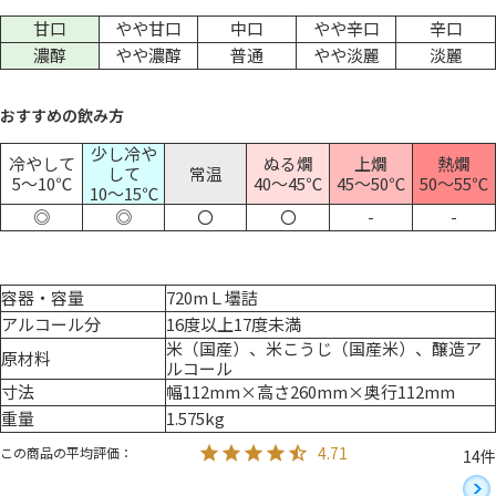
甘口
やや甘口
中口
やや辛口
辛口
濃醇
やや濃醇
普通
やや淡麗
淡麗
おすすめの飲み方
少し冷や
冷やして
ぬる燗
上燗
熱燗
して
常温
5～10℃
40～45℃
45～50℃
50～55℃
10～15℃
◎
◎
〇
〇
-
-
容器・容量
720mＬ壜詰
アルコール分
16度以上17度未満
米（国産）、米こうじ（国産米）、醸造ア
原材料
ルコール
寸法
幅112mm×高さ260mm×奥行112mm
重量
1.575kg
4.71
14