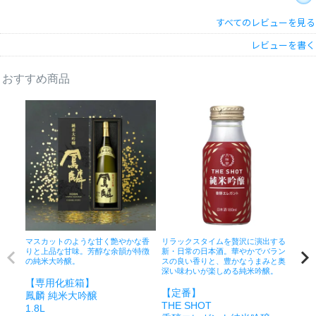
すべてのレビューを見る
京都府
50代
女性
お酒大好きっ子
1
購入者
投稿日
2024/12/31
レビューを書く
おすすめ商品
非公開
アスパラ
1
購入者
投稿日
2024/01/23
マスカットのような甘く艶やかな香
リラックスタイムを贅沢に演出する
華や
りと上品な甘味。芳醇な余韻が特徴
新・日常の日本酒。華やかでバラン
旨味
の純米大吟醸。
スの良い香りと、豊かなうまみと奥
わい
非公開
酒は百薬の長
2
購入者
深い味わいが楽しめる純米吟醸。
吟醸
【専用化粧箱】
ヌ
投稿日
2023/11/27
【定番】
鳳麟 純米大吟醸
72
THE SHOT
1.8L
醸