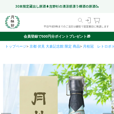
30本限定蔵出し原酒🌲吉野杉の清涼感漂う樽酒の原酒🍶
平日午前9時までのご注文は最短で翌営業日に発送します
会員登録で500円分ポイントプレゼント🎁
スペシャルフリー
日本酒
ギフト特集
トップページ
京都 伏見 大倉記念館 限定 商品
月桂冠 レトロボ
こだわりのお酒
いつものお酒
ギフトのお酒
Gekkeikan Studio
リキュール・梅酒ほか
奈良漬
(ノンアルコール日本酒)
京都伏見の
ドイツビール
オリジナルグッズ
価格帯から選ぶ
甘酒
999 円以下
1,000 円 - 1,999 円以下
2,000 円 - 2,999 円以下
3,000 円 - 4,999 円以下
5,000 円以上
ミネラルウォーター
🍶季節の特集
お盆に楽しむ"ちょっと良いお酒"特集
「感謝を込めた贈り物」お中元特集
🏆月桂冠のアワード受賞酒
🌸香りで楽しむ日本酒シリーズ
Ep.01 日本酒ハイボール🥛