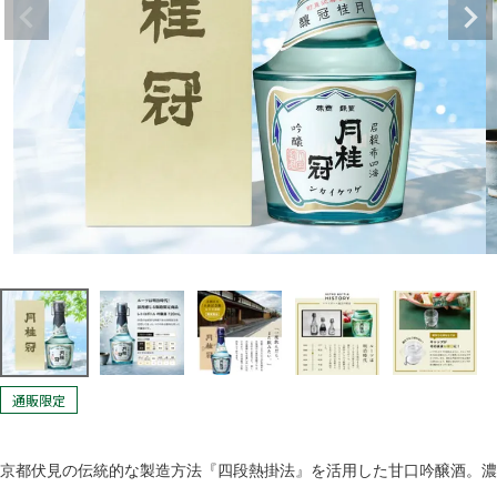
🌾季節の蔵手帳
夏に楽しむ「あま酒」
通販限定
京都伏見の伝統的な製造方法『四段熱掛法』を活用した甘口吟醸酒。濃