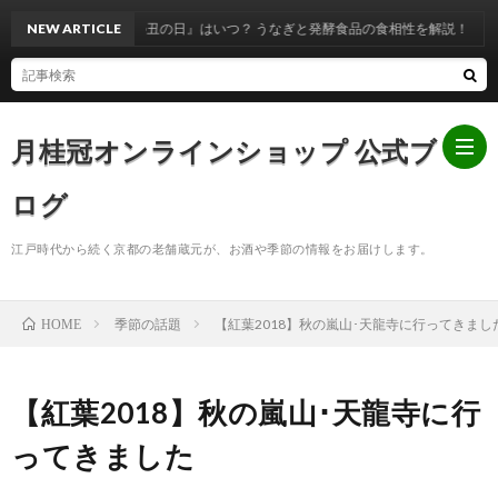
『土用の丑の日』はいつ？ うなぎと発酵食品の食相性を解説！
NEW ARTICLE
月桂冠オンラインショップ 公式ブ
ログ
江戸時代から続く京都の老舗蔵元が、お酒や季節の情報をお届けします。
ホ
季節の話題
【紅葉2018】秋の嵐山･天龍寺に行ってきまし
HOME
ー
お
ム
知
【紅葉2018】秋の嵐山･天龍寺に行
ってきました
ら