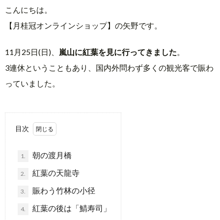
こんにちは。
【月桂冠オンラインショップ】の矢野です。
ラ
11月25日(日)、
嵐山に紅葉を見に行ってきました
。
イ
3連休ということもあり、国内外問わず多くの観光客で賑わ
ン
っていました。
シ
目次
ョ
朝の渡月橋
1.
ッ
紅葉の天龍寺
2.
プ
賑わう竹林の小径
3.
紅葉の後は「鯖寿司」
4.