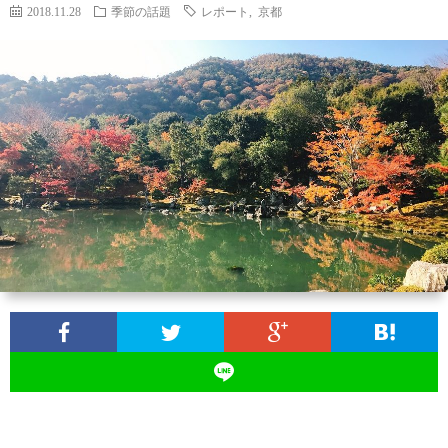
せ
行
2018.11.28
季節の話題
レポート
,
京都
事・
京
イ
都
季
ベ
の
節
ラ
ン
話
の
ン
月
ト
題
話
キ
桂
題
ン
冠
グ
オ
ン