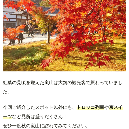
紅葉の見頃を迎えた嵐山は大勢の観光客で賑わっていまし
た。
今回ご紹介したスポット以外にも、
トロッコ列車
や
京スイ
ーツ
など見所は盛りだくさん！
ぜひ一度秋の嵐山に訪れてみてください。