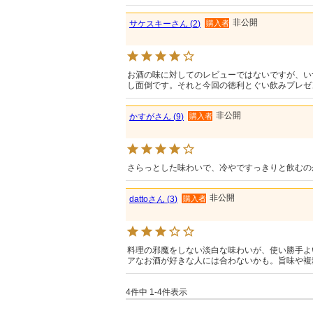
非公開
サケスキー
2
購入者
お酒の味に対してのレビューではないですが、い
し面倒です。それと今回の徳利とぐい飲みプレゼ
非公開
かすが
9
購入者
さらっとした味わいで、冷やですっきりと飲むの
非公開
datto
3
購入者
料理の邪魔をしない淡白な味わいが、使い勝手よ
アなお酒が好きな人には合わないかも。旨味や複
4
件中
1
-
4
件表示