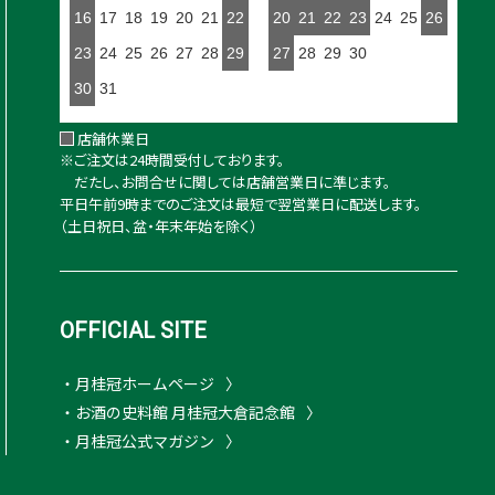
16
17
18
19
20
21
22
20
21
22
23
24
25
26
23
24
25
26
27
28
29
27
28
29
30
30
31
店舗休業日
※ご注文は24時間受付しております。
だたし、お問合せに関しては店舗営業日に準じます。
平日午前9時までのご注文は最短で翌営業日に配送します。
（土日祝日、盆・年末年始を除く）
OFFICIAL SITE
・月桂冠ホームページ
・お酒の史料館 月桂冠大倉記念館
・月桂冠公式マガジン