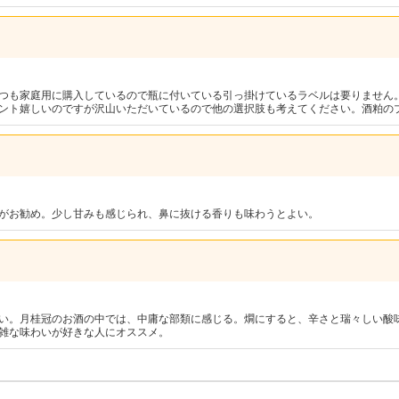
つも家庭用に購入しているので瓶に付いている引っ掛けているラベルは要りません
ント嬉しいのですが沢山いただいているので他の選択肢も考えてください。酒粕の
がお勧め。少し甘みも感じられ、鼻に抜ける香りも味わうとよい。
い。月桂冠のお酒の中では、中庸な部類に感じる。燗にすると、辛さと瑞々しい酸
雑な味わいが好きな人にオススメ。