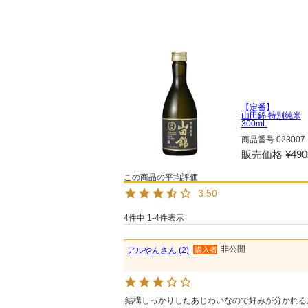
【定番】
山田錦 特別純米
300mL
商品番号
023007
販売価格
¥
490
3.50
4
件中
1
-
4
件表示
非公開
アルやん
2
購入者
結構しっかりしたあじわいなので好みが分かれる