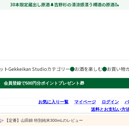
30本限定蔵出し原酒🌲吉野杉の清涼感漂う樽酒の原酒🍶
ット
Gekkeikan Studio
カテゴリー
お酒を楽しむ
お買い物
会員登録で500円分ポイントプレゼント🎁
お気に入り一覧
マイページ
ログイン
パ
送料とお支払い方
米
【定番】山田錦 特別純米300mLのレビュー