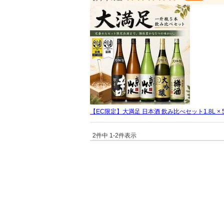
【EC限定】大満足 日本酒 飲み比べセット1.8L × 
2
件中
1
-
2
件表示