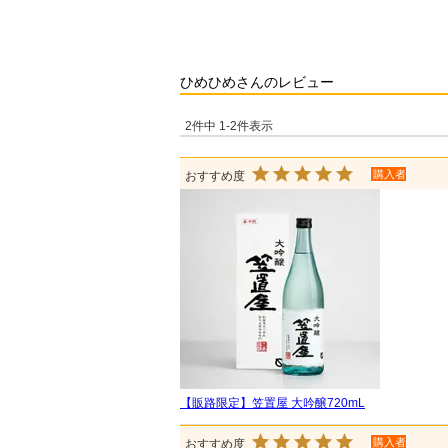
ひめひめさんのレビュー
2
件中
1
-
2
件表示
購入者
【販路限定】笠置屋 大吟醸720mL
購入者