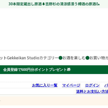
30本限定蔵出し原酒🌲吉野杉の清涼感漂う樽酒の原酒🍶
ット
Gekkeikan Studio
カテゴリー
お酒を楽しむ
お買い物
会員登録で500円分ポイントプレゼント🎁
お気に入り一覧
マイページ
ログイン
パ
送料とお支払い方
ー