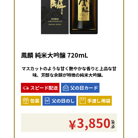
鳳麟 純米大吟醸 720mL
マスカットのような甘く艶やかな香りと上品な甘
味。芳醇な余韻が特徴の純米大吟醸。
スピード配送
父の日カード
包装
父の日のし
手渡し用袋
3,850
¥
(税込)