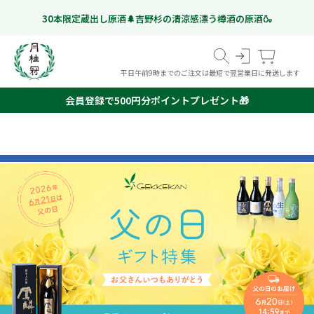
30本限定蔵出し原酒🌲吉野杉の清涼感漂う樽酒の原酒🍶
平日午前9時までのご注文は最短で翌営業日に発送します
会員登録で500円分ポイントプレゼント🎁
スペシャルフリー
日本酒
ギフト特集
こだわりのお酒
いつものお酒
ギフトのお酒
Gekkeikan Studio
リキュール・梅酒ほか
奈良漬
(ノンアルコール日本酒)
京都伏見の
ドイツビール
オリジナルグッズ
価格帯から選ぶ
甘酒
999 円以下
1,000 円 - 1,999 円以下
2,000 円 - 2,999 円以下
3,000 円 - 4,999 円以下
5,000 円以上
ミネラルウォーター