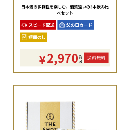
日本酒の多様性を楽しむ、酒質違いの3本飲み比
べセット
スピード配送
父の日カード
短冊のし
2,970
¥
送料無料
(税込)