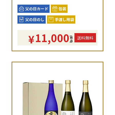
父の日カード
包装
父の日のし
手渡し用袋
11,000
¥
送料無料
(税込)