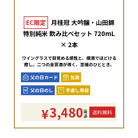
EC限定
月桂冠 大吟醸・山田錦
特別純米 飲み比べセット 720mL
× 2本
ワイングラスで目覚める感性と、燗酒でほどける
癒し。二つの金賞酒が導く、至福のひととき。
父の日カード
包装
父の日のし
手渡し用袋
3,480
¥
送料無料
(税込)