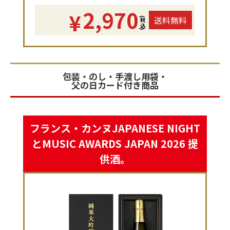
2,970
¥
送料無料
(税込)
包装・のし・手渡し用袋・
父の日カード付き商品
フランス・カンヌJAPANESE NIGHT
とMUSIC AWARDS JAPAN 2026 提
供酒。