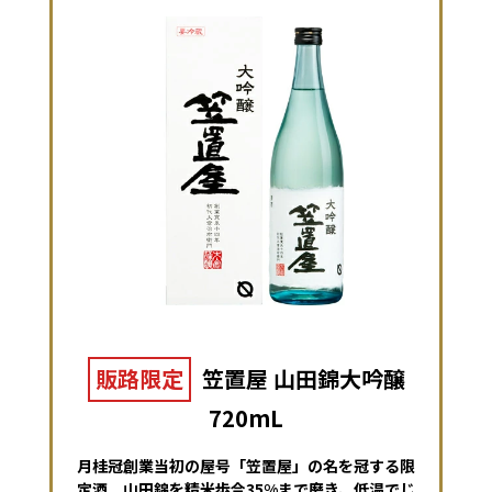
販路限定
笠置屋 山田錦大吟醸
720mL
月桂冠創業当初の屋号「笠置屋」の名を冠する限
定酒。山田錦を精米歩合35%まで磨き、低温でじ