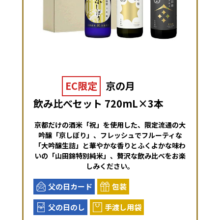
EC限定
京の月
飲み比べセット 720mL×3本
京都だけの酒米「祝」を使用した、限定流通の大
吟醸「京しぼり」、フレッシュでフルーティな
「大吟醸生詰」と華やかな香りとふくよかな味わ
いの「山田錦特別純米」、贅沢な飲み比べをお楽
しみください。
父の日カード
包装
父の日のし
手渡し用袋