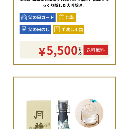
っくり醸した大吟醸酒。
父の日カード
包装
父の日のし
手渡し用袋
5,500
¥
送料無料
(税込)