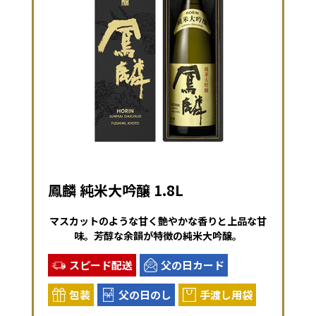
鳳麟 純米大吟醸 1.8L
マスカットのような甘く艶やかな香りと上品な甘
味。芳醇な余韻が特徴の純米大吟醸。
スピード配送
父の日カード
包装
父の日のし
手渡し用袋