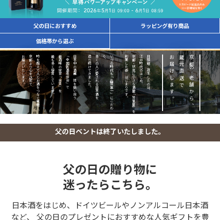
父の日におすすめ
ラッピング有り商品
価格帯から選ぶ
お届けいたします。
京都より心を込めて
時を越えて人とお酒をつなぐ蔵元が、
最も多く受賞しています。
最高峰の栄誉「金賞」を
「全国新酒鑑評会」で
日本中の酒蔵が技を競い合う
造り続けてきました。
多くの人に愛される日本酒を
、
い
つ
の
時
代
も
「
品
質
第
一
」
に
こ
だ
わ
り
創業したのがはじまりです。
京都・伏見に小さな酒屋「笠置屋」を
江戸時代のはじめ、
月桂冠が誕生したのは、
お届けします。
蔵元直送で
京都の老舗から、
父の日ベントは終了いたしました。
父の日の贈り物に
迷ったらこちら。
日本酒をはじめ、ドイツビールやノンアルコール日本酒
など、
父の日のプレゼントにおすすめな人気ギフトを豊