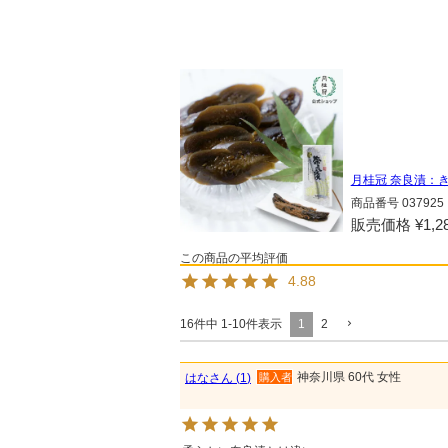
月桂冠 奈良漬：き
商品番号
037925
販売価格
¥
1,2
4.88
1
2
16
件中
1
-
10
件表示
神奈川県
60代
女性
はな
1
購入者