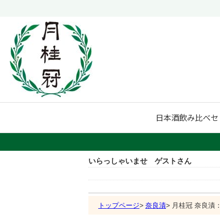
日本酒
飲み比べセ
いらっしゃいませ ゲストさん
トップページ
奈良漬
月桂冠 奈良漬：