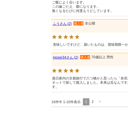
ご飯によく合います。

この歯ごたえ、癖になります。

無くなるたびに何度もリピしています。
非公開
ふう
2
購入者
 美味しいですけど、届いたものは、賞味期限一
70歳以上
男性
mosei34
2
購入者
過日家内の京都旅行で八つ橋かと思ったら「奈良
ネットで探して購入しました。本来は瓜なんです
す。
1
2
16
件中
1
-
10
件表示