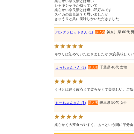
柔らかい奈良漬とは違い

シャキシャキが残っていて

柔らかい奈良漬とは違い私好みです

スイカの奈良漬？と思いましたが

きゅうりと共に美味しかいただきました
神奈川県
60代
パンダラビット
1
購入者
キウリは初めていただきましたが 大変美味しくい
千葉県
40代
女性
よっちゃん
2
購入者
うりとは違う歯応えで柔らかくて美味しい。ご飯
岐阜県
50代
女性
もーちゃん
1
購入者
柔らかく大変食べやすく、あっという間に半分食