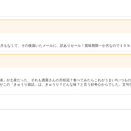
か月もなくて、その後届いたメールに、訳ありセール！賞味期限一か月なので１０％
漬」が土産だった、それも酒屋さんの月桂冠？食べてみたらこれがうまい!!いつも
がこの「きゅうり袋詰」は、きゅうり？どんな味？と言う好奇心からでした。文句