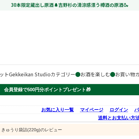
30本限定蔵出し原酒🌲吉野杉の清涼感漂う樽酒の原酒🍶
ット
Gekkeikan Studio
カテゴリー
お酒を楽しむ
お買い物
会員登録で500円分ポイントプレゼント🎁
お気に入り一覧
マイページ
ログイン
パ
送料とお支払い方
きゅうり袋詰(220g)のレビュー