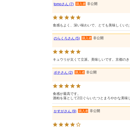
非公開
tomo
7
購入者
食感もよく、深い味わいで、とても美味しくいた
非公開
のらくろ
5
購入者
キュウリが太くて立派。美味しいです。京都のき
非公開
ポチ
2
購入者
食感が最高です。

酒粕を落として2日ぐらいたつとまろやかな美味
非公開
かすが
9
購入者