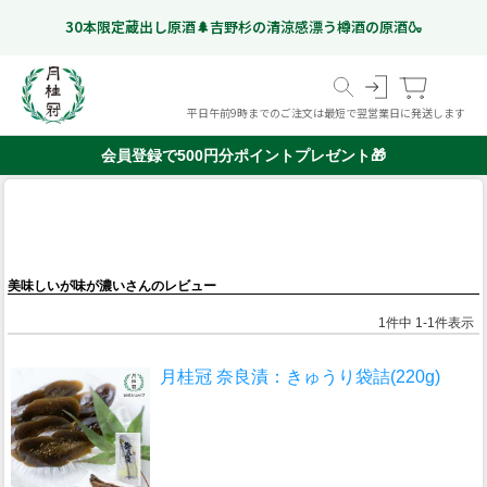
30本限定蔵出し原酒🌲吉野杉の清涼感漂う樽酒の原酒🍶
平日午前9時までのご注文は最短で翌営業日に発送します
会員登録で500円分ポイントプレゼント🎁
スペシャルフリー
日本酒
ギフト特集
こだわりのお酒
いつものお酒
ギフトのお酒
Gekkeikan Studio
リキュール・梅酒ほか
奈良漬
(ノンアルコール日本酒)
京都伏見の
ドイツビール
美味しいが味が濃いさんのレビュー
オリジナルグッズ
価格帯から選ぶ
甘酒
999 円以下
1,000 円 - 1,999 円以下
2,000 円 - 2,999 円以下
3,000 円 - 4,999 円以下
5,000 円以上
ミネラルウォーター
1
件中
1
-
1
件表示
月桂冠 奈良漬：きゅうり袋詰(220g)