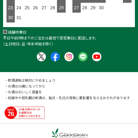
23
24
25
26
27
28
29
27
28
29
30
30
31
店舗休業日
平日午前9時までのご注文は最短で翌営業日に配送します。
（土日祝日、盆・年末年始を除く）
・飲酒運転は絶対にやめましょう
・お酒は20歳になってから
・お酒はおいしく適量を
・妊娠中や授乳期の飲酒は、胎児・乳児の発育に悪影響を与えるおそれがあります