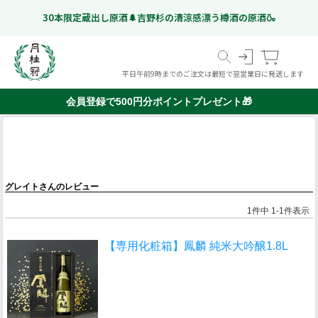
30本限定蔵出し原酒🌲吉野杉の清涼感漂う樽酒の原酒🍶
平日午前9時までのご注文は最短で翌営業日に発送します
会員登録で500円分ポイントプレゼント🎁
スペシャルフリー
日本酒
ギフト特集
こだわりのお酒
いつものお酒
ギフトのお酒
Gekkeikan Studio
リキュール・梅酒ほか
奈良漬
(ノンアルコール日本酒)
京都伏見の
ドイツビール
グレイトさんのレビュー
オリジナルグッズ
価格帯から選ぶ
甘酒
999 円以下
1,000 円 - 1,999 円以下
2,000 円 - 2,999 円以下
3,000 円 - 4,999 円以下
5,000 円以上
ミネラルウォーター
1
件中
1
-
1
件表示
【専用化粧箱】鳳麟 純米大吟醸1.8L