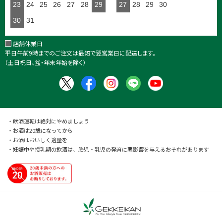
23
24
25
26
27
28
29
27
28
29
30
30
31
店舗休業日
平日午前9時までのご注文は最短で翌営業日に配送します。
（土日祝日、盆・年末年始を除く）
・飲酒運転は絶対にやめましょう
・お酒は20歳になってから
・お酒はおいしく適量を
・妊娠中や授乳期の飲酒は、胎児・乳児の発育に悪影響を与えるおそれがあります