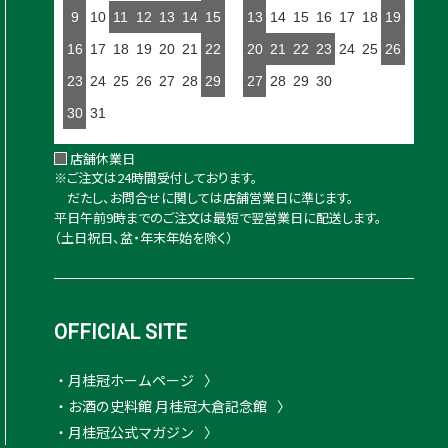
9
10
11
12
13
14
15
13
14
15
16
17
18
19
16
17
18
19
20
21
22
20
21
22
23
24
25
26
23
24
25
26
27
28
29
27
28
29
30
30
31
店舗休業日
※ご注文は24時間受付しております。
だたし、お問合せに関しては店舗営業日に準じます。
平日午前9時までのご注文は最短で翌営業日に配送します。
（土日祝日、盆・年末年始を除く）
OFFICIAL SITE
・月桂冠ホームページ
・お酒の史料館 月桂冠大倉記念館
・月桂冠公式マガジン