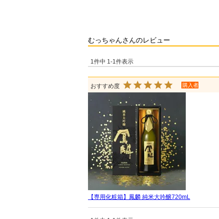
むっちゃんさんのレビュー
1
件中
1
-
1
件表示
購入者
【専用化粧箱】鳳麟 純米大吟醸720mL