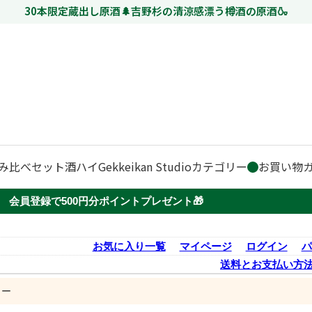
30本限定蔵出し原酒🌲吉野杉の清涼感漂う樽酒の原酒🍶
み比べセット
酒ハイ
Gekkeikan Studio
カテゴリー
お買い物
会員登録で500円分ポイントプレゼント🎁
お気に入り一覧
マイページ
ログイン
パ
送料とお支払い方
ュー