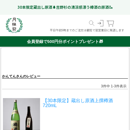
30本限定蔵出し原酒🌲吉野杉の清涼感漂う樽酒の原酒🍶
平日午前9時までのご注文は最短で翌営業日に発送します
会員登録で500円分ポイントプレゼント🎁
スペシャルフリー
日本酒
ギフト特集
こだわりのお酒
いつものお酒
ギフトのお酒
Gekkeikan Studio
リキュール・梅酒ほか
奈良漬
(ノンアルコール日本酒)
京都伏見の
ドイツビール
かんてんさんのレビュー
オリジナルグッズ
価格帯から選ぶ
甘酒
999 円以下
1,000 円 - 1,999 円以下
2,000 円 - 2,999 円以下
3,000 円 - 4,999 円以下
5,000 円以上
ミネラルウォーター
3
件中
1
-
3
件表示
【30本限定】蔵出し原酒上撰樽酒
720mL