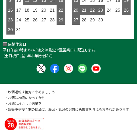
9
10
11
12
13
14
15
13
14
15
16
17
18
19
16
17
18
19
20
21
22
20
21
22
23
24
25
26
23
24
25
26
27
28
29
27
28
29
30
30
31
店舗休業日
平日午前9時までのご注文は最短で翌営業日に配送します。
（土日祝日、盆・年末年始を除く）
・飲酒運転は絶対にやめましょう
・お酒は20歳になってから
・お酒はおいしく適量を
・妊娠中や授乳期の飲酒は、胎児・乳児の発育に悪影響を与えるおそれがあります