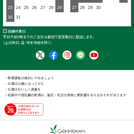
23
24
25
26
27
28
29
27
28
29
30
30
31
店舗休業日
平日午前9時までのご注文は最短で翌営業日に配送します。
（土日祝日、盆・年末年始を除く）
・飲酒運転は絶対にやめましょう
・お酒は20歳になってから
・お酒はおいしく適量を
・妊娠中や授乳期の飲酒は、胎児・乳児の発育に悪影響を与えるおそれがあります