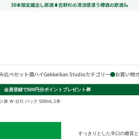
30本限定蔵出し原酒🌲吉野杉の清涼感漂う樽酒の原酒🍶
み比べセット
酒ハイ
Gekkeikan Studio
カテゴリー
お買い物
会員登録で500円分ポイントプレゼント🎁
体 Ｗ ゼロ パック 500mL 1本
すっきりとした辛口の糖質と