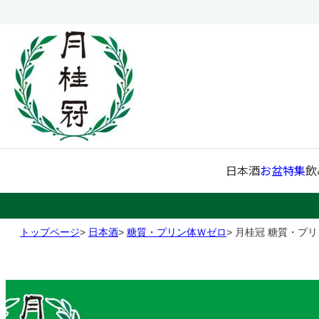
日本酒
お盆特集
飲
トップページ
日本酒
糖質・プリン体Ｗゼロ
月桂冠 糖質・プリン