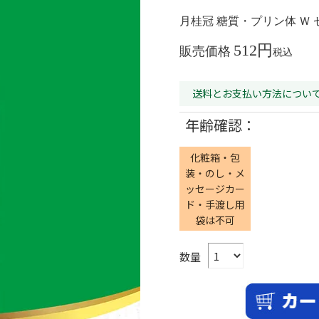
月桂冠 糖質・プリン体 Ｗ ゼロ
512
販売価格
税込
送料とお支払い方法につい
年齢確認：
化粧箱・包
装・のし・メ
ッセージカー
ド・手渡し用
袋は不可