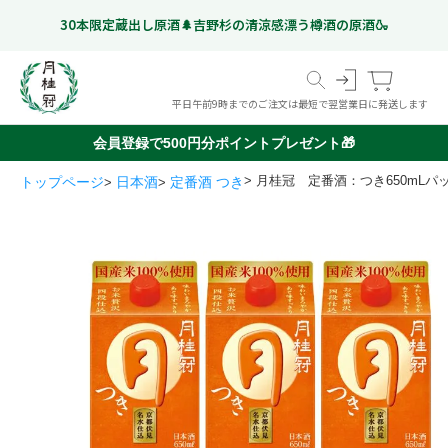
30本限定蔵出し原酒🌲吉野杉の清涼感漂う樽酒の原酒🍶
平日午前9時までのご注文は最短で翌営業日に発送します
会員登録で500円分ポイントプレゼント🎁
月桂冠 定番酒：つき650mLパ
トップページ
日本酒
定番酒 つき
スペシャルフリー
日本酒
ギフト特集
こだわりのお酒
いつものお酒
ギフトのお酒
Gekkeikan Studio
リキュール・梅酒ほか
奈良漬
(ノンアルコール日本酒)
京都伏見の
ドイツビール
オリジナルグッズ
価格帯から選ぶ
甘酒
999 円以下
1,000 円 - 1,999 円以下
2,000 円 - 2,999 円以下
3,000 円 - 4,999 円以下
5,000 円以上
ミネラルウォーター