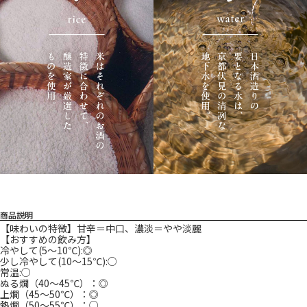
【味わいの特徴】甘辛＝中口、濃淡＝やや淡麗
【おすすめの飲み方】
冷やして(5～10℃):◎
少し冷やして(10～15℃):○
常温:○
ぬる燗（40～45℃）：◎
上燗（45～50℃）：◎
熱燗（50～55℃）：○