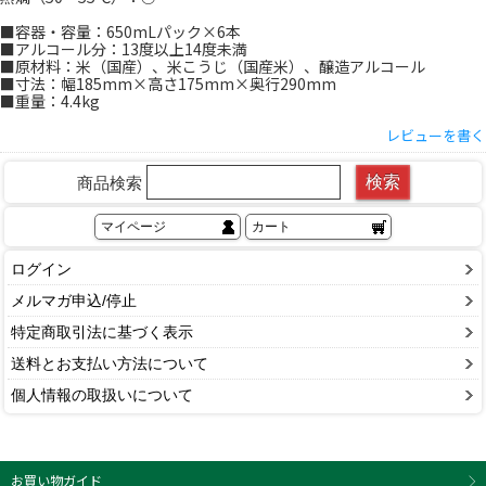
■容器・容量：650mLパック×6本
■アルコール分：13度以上14度未満
■原材料：米（国産）、米こうじ（国産米）、醸造アルコール
■寸法：幅185mm×高さ175mm×奥行290mm
■重量：4.4kg
レビューを書く
検索
商品検索
マイページ
カート
ログイン
メルマガ申込/停止
特定商取引法に基づく表示
送料とお支払い方法について
個人情報の取扱いについて
お買い物ガイド