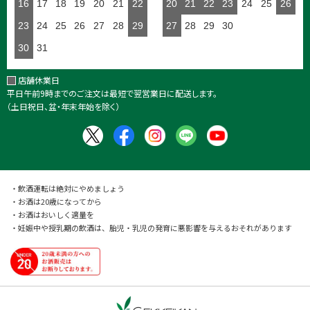
16
17
18
19
20
21
22
20
21
22
23
24
25
26
23
24
25
26
27
28
29
27
28
29
30
30
31
店舗休業日
平日午前9時までのご注文は最短で翌営業日に配送します。
（土日祝日、盆・年末年始を除く）
・飲酒運転は絶対にやめましょう
・お酒は20歳になってから
・お酒はおいしく適量を
・妊娠中や授乳期の飲酒は、胎児・乳児の発育に悪影響を与えるおそれがあります