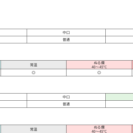
中口
普通
ぬる燗
常温
40～45℃
◎
◎
中口
普通
ぬる燗
常温
40～45℃