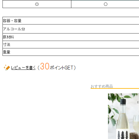
◎
〇
容器・容量
アルコール分
原材料
寸法
重量
おすすめ商品