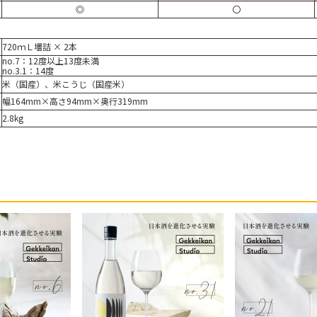
◎
〇
720ｍＬ壜詰 × 2本
no.7：12度以上13度未満
no.3.1：14度
米（国産）、米こうじ（国産米）
幅164mm×高さ94mm×奥行319mm
2.8kg