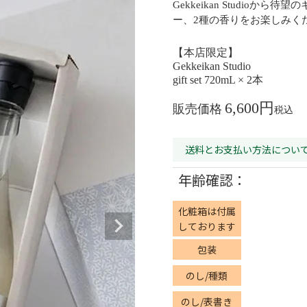
Gekkeikan Studi
ー、2種の香りをお楽しみく
【本店限定】
Gekkeikan Studio
gift set 720mL × 2本
6,600
販売価格
税込
送料とお支払い方法につい
年齢確認：
化粧箱は付属
しております
包装
のし/種類
のし/表書き