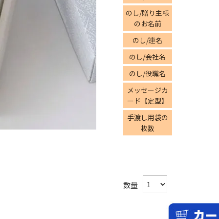
のし/贈り主様
のお名前
のし/連名
のし/会社名
のし/役職名
メッセージカ
ード【定型】
手渡し用袋の
枚数