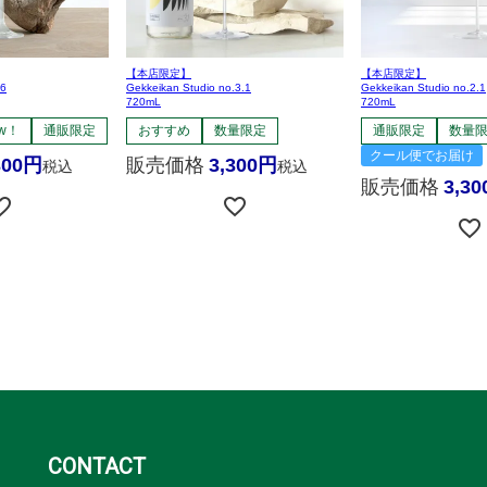
【本店限定】
【本店限定】
.6
Gekkeikan Studio no.3.1
Gekkeikan Studio no.2.1
720mL
720mL
w！
通販限定
おすすめ
数量限定
通販限定
数量
クール便でお届け
300
販売価格
3,300
税込
税込
販売価格
3,30
CONTACT