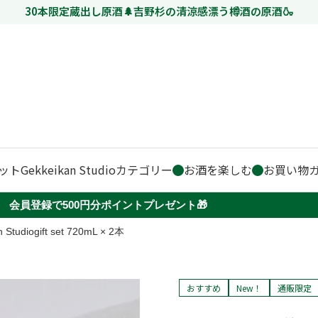
30本限定蔵出し原酒🌲吉野杉の清涼感漂う樽酒の原酒🍶
ット
Gekkeikan Studio
カテゴリー
お酒を楽しむ
お買い物
会員登録で500円分ポイントプレゼント🎁
udiogift set 720mL × 2本
おすすめ
New！
通販限定