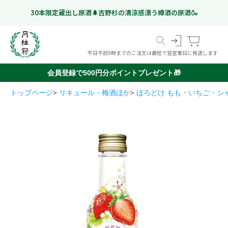
30本限定蔵出し原酒🌲吉野杉の清涼感漂う樽酒の原酒🍶
平日午前9時までのご注文は最短で翌営業日に発送します
会員登録で500円分ポイントプレゼント🎁
トップページ
リキュール・梅酒ほか
ほろどけ もも・いちご・シャ
スペシャルフリー
日本酒
ギフト特集
こだわりのお酒
いつものお酒
ギフトのお酒
Gekkeikan Studio
リキュール・梅酒ほか
奈良漬
(ノンアルコール日本酒)
京都伏見の
ドイツビール
オリジナルグッズ
価格帯から選ぶ
甘酒
999 円以下
1,000 円 - 1,999 円以下
2,000 円 - 2,999 円以下
3,000 円 - 4,999 円以下
5,000 円以上
ミネラルウォーター