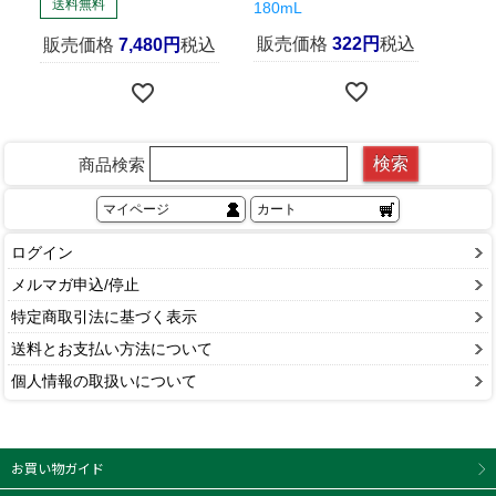
送料無料
180mL
販
販売価格
322
税込
販売価格
7,480
税込
検索
商品検索
マイページ
カート
ログイン
メルマガ申込/停止
特定商取引法に基づく表示
送料とお支払い方法について
個人情報の取扱いについて
お買い物ガイド