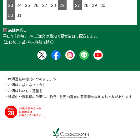
23
24
25
26
27
28
29
27
28
29
30
30
31
店舗休業日
平日午前9時までのご注文は最短で翌営業日に配送します。
（土日祝日、盆・年末年始を除く）
・飲酒運転は絶対にやめましょう
・お酒は20歳になってから
・お酒はおいしく適量を
・妊娠中や授乳期の飲酒は、胎児・乳児の発育に悪影響を与えるおそれがあります