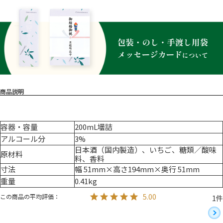
容器・容量
200mL壜詰
アルコール分
3%
日本酒（国内製造）、いちご、糖類／酸味
原材料
料、香料
寸法
幅 51mm×高さ194mm×奥行 51mm
重量
0.41kg
5.00
1