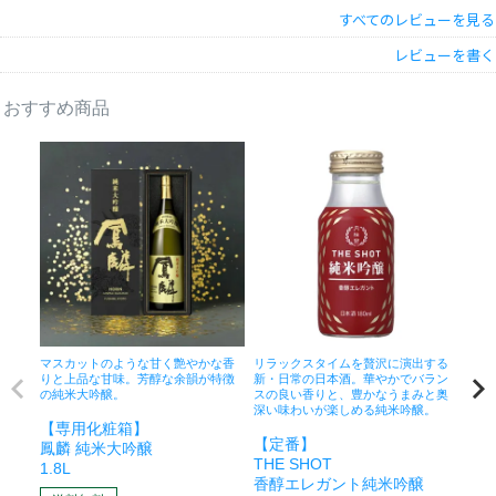
すべてのレビューを見る
非公開
まゆりん
1
購入者
投稿日
2024/12/24
レビューを書く
おすすめ商品
マスカットのような甘く艶やかな香
リラックスタイムを贅沢に演出する
華や
りと上品な甘味。芳醇な余韻が特徴
新・日常の日本酒。華やかでバラン
旨味
の純米大吟醸。
スの良い香りと、豊かなうまみと奥
わい
深い味わいが楽しめる純米吟醸。
吟醸
【専用化粧箱】
ヌ
【定番】
鳳麟 純米大吟醸
72
THE SHOT
1.8L
醸
香醇エレガント純米吟醸