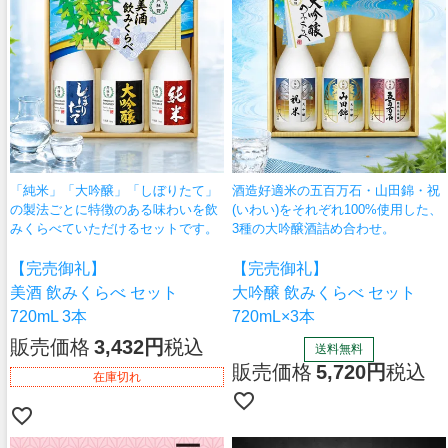
🌾季節の蔵手帳
夏に楽しむ「あま酒」
「純米」「大吟醸」「しぼりたて」
酒造好適米の五百万石・山田錦・祝
の製法ごとに特徴のある味わいを飲
(いわい)をそれぞれ100%使用した、
みくらべていただけるセットです。
3種の大吟醸酒詰め合わせ。
【完売御礼】
【完売御礼】
美酒 飲みくらべ セット
大吟醸 飲みくらべ セット
720mL 3本
720mL×3本
販売価格
3,432
税込
送料無料
販売価格
5,720
税込
在庫切れ