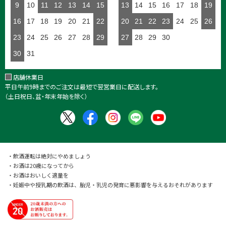
9
10
11
12
13
14
15
13
14
15
16
17
18
19
16
17
18
19
20
21
22
20
21
22
23
24
25
26
23
24
25
26
27
28
29
27
28
29
30
30
31
店舗休業日
平日午前9時までのご注文は最短で翌営業日に配送します。
（土日祝日、盆・年末年始を除く）
・飲酒運転は絶対にやめましょう
・お酒は20歳になってから
・お酒はおいしく適量を
・妊娠中や授乳期の飲酒は、胎児・乳児の発育に悪影響を与えるおそれがあります