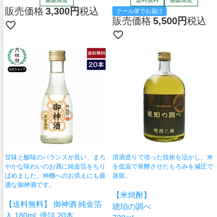
通販限定
送料無料
通販限定
販売価格
3,300
税込
クール便でお届け
販売価格
5,500
税込
甘味と酸味のバランスが良い、まろ
清酒造りで培った技術を活かし、米
やかな味わいのお酒に純金箔をちり
を低温で発酵させたもろみを減圧で
ばめました。神棚へのお供えにも最
蒸留。
適な御神酒です。
【米焼酎】
【送料無料】 御神酒 純金箔
琥珀の調べ
入 180mL 壜詰 20本