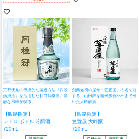
京都伏見の伝統的な製造方法『四段
創業当初の屋号「笠置屋」の名を冠
熱掛法』を活用した甘口吟醸酒。濃
する、山田錦を精米歩合35%まで磨
醇な風味が特徴。
いた大吟醸酒。
【販路限定】
【販路限定】
レトロ ボトル 吟醸酒
笠置屋 大吟醸
720mL
720mL