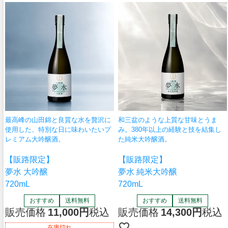
最高峰の山田錦と良質な水を贅沢に
和三盆のような上質な甘味とうま
使用した、特別な日に味わいたいプ
み。380年以上の経験と技を結集し
レミアム大吟醸酒。
た純米大吟醸酒。
【販路限定】
【販路限定】
夢水 大吟醸
夢水 純米大吟醸
720mL
720mL
おすすめ
送料無料
おすすめ
送料無料
販売価格
11,000
税込
販売価格
14,300
税込
在庫切れ