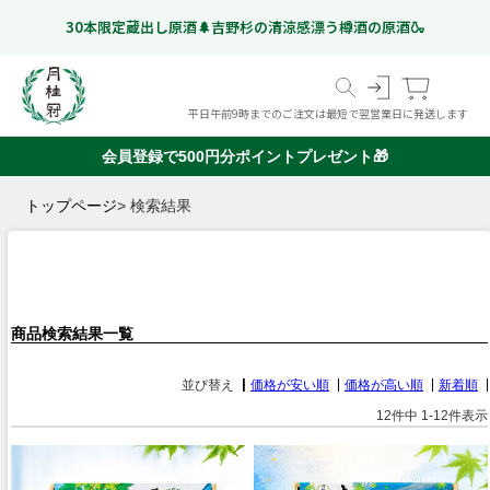
30本限定蔵出し原酒🌲吉野杉の清涼感漂う樽酒の原酒🍶
平日午前9時までのご注文は最短で翌営業日に発送します
会員登録で500円分ポイントプレゼント🎁
スペシャルフリー
日本酒
ギフト特集
こだわりのお酒
いつものお酒
ギフトのお酒
Gekkeikan Studio
トップページ
検索結果
リキュール・梅酒ほか
奈良漬
(ノンアルコール日本酒)
京都伏見の
ドイツビール
オリジナルグッズ
価格帯から選ぶ
甘酒
999 円以下
1,000 円 - 1,999 円以下
2,000 円 - 2,999 円以下
3,000 円 - 4,999 円以下
5,000 円以上
ミネラルウォーター
🍶季節の特集
お盆に楽しむ"ちょっと良いお酒"特集
「感謝を込めた贈り物」お中元特集
商品検索結果一覧
🏆月桂冠のアワード受賞酒
並び替え
価格が安い順
価格が高い順
新着順
12
件中
1
-
12
件表示
🌸香りで楽しむ日本酒シリーズ
Ep.01 日本酒ハイボール🥛