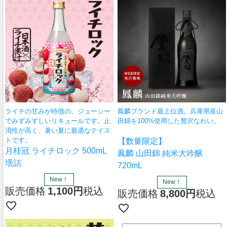
ライチの甘みが特徴の、ジューシー
鳳麟ブランド最上位酒。兵庫県産山
でみずみずしいリキュールです。止
田錦を100%使用した贅沢なわい。
渇性が高く、暑い夏に最適なテイス
トです。
【数量限定】
月桂冠 ライチロック 500mL
鳳麟 山田錦 純米大吟醸
壜詰
720mL
New！
New！
販売価格
1,100
税込
販売価格
8,800
税込