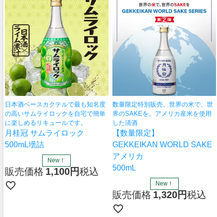
日本酒ベースカクテルで最も知名度
数量限定特別販売。世界の米で、世
の高いサムライロックを自宅で簡単
界のSAKEを。アメリカ産米を使用
に楽しめるリキュールです。
した清酒
月桂冠 サムライロック
【数量限定】
500mL壜詰
GEKKEIKAN WORLD SAKE
アメリカ
New！
500mL
販売価格
1,100
税込
New！
販売価格
1,320
税込